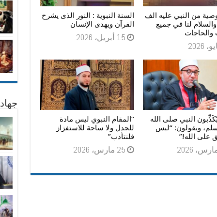
صية من النبي عليه الف
السنة النبوية : النور الذى يشرح
والسلام لنا في جميع
القرآن ويهدى الإنسان
 والحاجات
15 أبريل، 2026
جهاد
يُكَذِّبون النبي صلى الله
“المقام النبوي ليس مادة
سلم، ويقولون: “ليس
للجدل ولا ساحة للاستفزاز
 على الله!”
فلنتأدب”
25 مارس، 2026