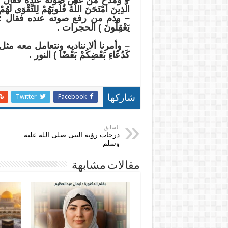
– ومدح من غض صوته عنده فقال : ( إِنَّ الَّذِ
الَّذِينَ امْتَحَنَ اللَّهُ قُلُوبَهُمْ لِلتَّقْوَى 
– وذم من رفع صوته عنده فقال : ( إِنَّ الَّ
يَعْقِلُونَ ) الحجرات .
– وأمرنا ألا نناديه ونتعامل معه مثل سائر ا
كَدُعَاءِ بَعْضِكُمْ بَعْضًا ) النور .
Twitter
Facebook
شاركها
السابق
درجات رؤية النبى صلى الله عليه
وسلم
مقالات مشابهة