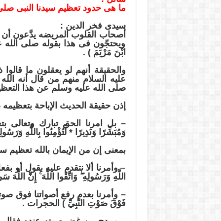
ما هى حدود تعظيم سيدنا النبى صلى
سيدى فخر الدين :
أصحاب القلوب المريضه يدَّعون أن ت
ويحتجّون فى هذا بقوله صلى الله عليه وآ
ابْنَ مَرْيَمَ ) .
والحقيقة أنهم لو يعقلون ما قالوا
عليه السلام منهم من قال أنه الله 
صلى الله عليه وسلم عن هذا التعظي
إذن حقيقة الحديث الإباحة بتعظيمه صل
– بل امرنا الحق تبارك وتعالى بتعظيمه
وَمُبَشِّرًا وَنَذِيرًا * لِّتُؤْمِنُوا بِاللَّهِ وَرَسُو
بمعنى إن من الإيمان بالله تعظيم سيد
– وأمرنا ألا نتقدم عليه بقول أو بفعل حيث قال 
اللَّهِ وَرَسُولِهِ ۖ وَاتَّقُوا اللَّهَ ۚ إِنَّ اللَ
– وأمرنا بعدم رفع أصواتنا فوق صوته حيث قال :
فَوْقَ صَوْتِ النَّبِيِّ ) الحجرات .