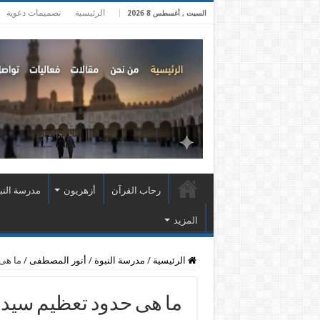
الرئيسية
تصميمات دعوية
السبت , أغسطس 8 2026
رحاب القرآن
أزهريون
مدرسة النب
المزيد
الرئيسية
/
مدرسة النبوة
/
أنور المصطفى
/
ما هى 
ما هى حدود تعظيم سيدنا