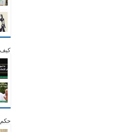
كيف 
حكم 