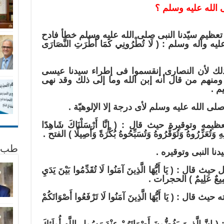
 الله عليه وسلم ؟
عظيم سيّدنا النبى صلى الله عليه وسلم خطأ فادح
له وسلم : ( لَا تُطْرُونِي كَمَا أَطْرَتِ النَّصَارَى
 ذلك لأن النصارى إنقسموا فى إطراء سيدنا عيسى
ومنهم من قال أنه إبن الله وما إلى ذلك وقد نهى
م .
ى الله عليه وسلم لأى درجة إلا الإلوهيّة .
 وتوقيرة حيث قال : ( إِنَّا أَرْسَلْنَاكَ شَاهِدًا
لِهِ وَتُعَزِّرُوهُ وَتُوَقِّرُوهُ وَتُسَبِّحُوهُ بُكْرَةً وَأَصِيلًا ) الفتح .
طب 
نا النبى وتوقيره .
: ( يَا أَيُّهَا الَّذِينَ آمَنُوا لَا تُقَدِّمُوا بَيْنَ يَدَيِ
ّهَ سَمِيعٌ عَلِيمٌ ) الحجرات .
 ( يَا أَيُّهَا الَّذِينَ آمَنُوا لَا تَرْفَعُوا أَصْوَاتَكُمْ