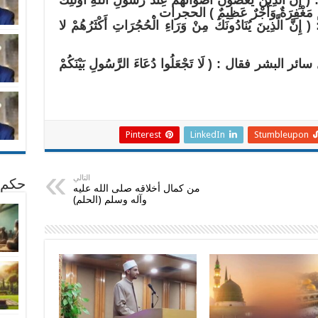
ينَ يَغُضُّونَ أَصْوَاتَهُمْ عِنْدَ رَسُولِ اللَّهِ أُولَئِكَ
لَهُمْ مَغْفِرَةٌ وَأَجْرٌ عَظِيمٌ ) الحجرات .
ذِينَ يُنَادُونَكَ مِنْ وَرَاءِ الْحُجُرَاتِ أَكْثَرُهُمْ لا
لبشر فقال : ( لَا تَجْعَلُوا دُعَاءَ الرَّسُولِ بَيْنَكُمْ
Pinterest
LinkedIn
Stumbleupon
التالي
حكم 
من كمال أخلاقه صلى الله عليه
وآله وسلم (الحلم)