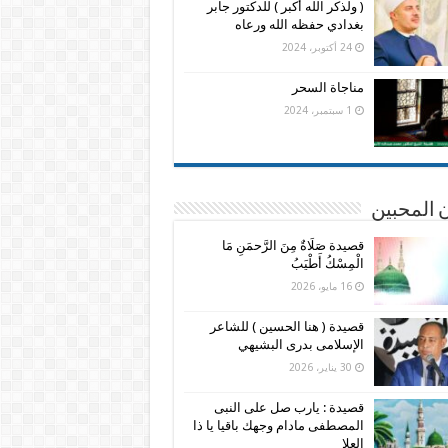
( ولذكر الله أكبر ) للدكتور جابر
بغدادي حفظه الله ورعاه
24 أكتوبر، 2024
مناجاة السحر
1 سبتمبر، 2024
 المحبين
قصيدة صَلَاةٌ مِنَ الرَّحمَنِ مَا
الْمِسْكُ أَطْيَبُ
16 مايو، 2026
قصيدة ( هنا الحسين ) للشاعر
الإسلامى بدرى البشيهي
30 يناير، 2026
قصيدة : يارب صل على النبى
المصطفى مادام وجهك باقيا يا ذا
العلا