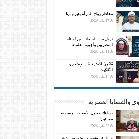
مخاطر زواج المرأة بغير ولي!
17 مايو، 2026
نزول سن الحضانة بين أسئلة
المصريين وأجوبة العلماء!
16 مايو، 2026
قَانُونُ الأُسْرَةِ بَيْنَ الإِصْلَاحِ وَ
التَّفْكِيك
14 مايو، 2026
وى والقضايا العصرية
تساؤلات حول الأضحية .. وتصحيح
مفاهيم!
22 مايو، 2026
مسألتان فقهيتان، بخصوص عشر