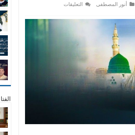
على
أنور المصطفى
التعليقات
ما
هى
حدود
تعظيم
سيدنا
النبى
صلى
الله
عليه
وسلم
؟
مغلقة
الفتا