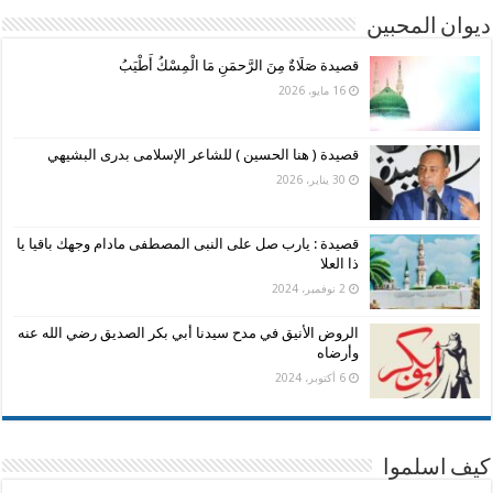
ديوان المحبين
قصيدة صَلَاةٌ مِنَ الرَّحمَنِ مَا الْمِسْكُ أَطْيَبُ
16 مايو، 2026
قصيدة ( هنا الحسين ) للشاعر الإسلامى بدرى البشيهي
30 يناير، 2026
قصيدة : يارب صل على النبى المصطفى مادام وجهك باقيا يا
ذا العلا
2 نوفمبر، 2024
الروض الأنيق في مدح سيدنا أبي بكر الصديق رضي الله عنه
وأرضاه
6 أكتوبر، 2024
كيف اسلموا