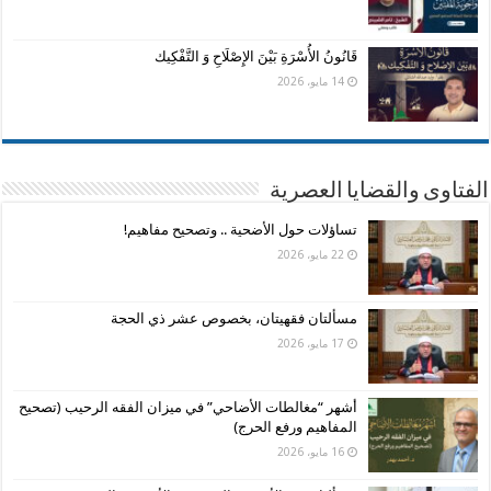
قَانُونُ الأُسْرَةِ بَيْنَ الإِصْلَاحِ وَ التَّفْكِيك
14 مايو، 2026
الفتاوى والقضايا العصرية
تساؤلات حول الأضحية .. وتصحيح مفاهيم!
22 مايو، 2026
مسألتان فقهيتان، بخصوص عشر ذي الحجة
17 مايو، 2026
أشهر “مغالطات الأضاحي” في ميزان الفقه الرحيب (تصحيح
المفاهيم ورفع الحرج)
16 مايو، 2026