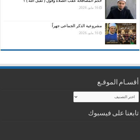
حكم المصافحة عقب الصلاة وقول ( تقبل الله ) ؟
16 مايو، 2026
مشروعية الذكر الجماعى جهراً
16 مايو، 2026
أقسـام الموقـع
أقسـام
الموقـع
تابعنا على فيسبوك