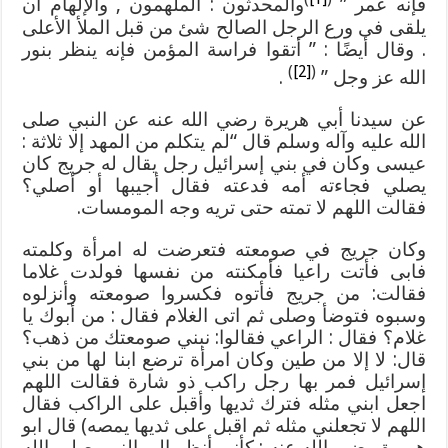
فإنه عمر ”
والمحدثون : الملهمون , والإلهام أن
يلقى فى ورع الرجل الصالح شئ من قبل الملأ الأعلى
. وقال أيضًا : ” أتقوا فراسة المؤمن فإنه ينظر بنور
)
[2]
(
الله عز وجل ”
.
عن سيدنا أبي هريرة رضي الله عنه عن النبي صلى
الله عليه وآله وسلم قال “لم يتكلم من المهد إلا ثلاثة :
عيسى وكان في بني إسرائيل رجل يقال له جريج كان
يصلي فجاءته أمه فدعته فقال أجيبها أو أصلي؟
فقالت اللهم لا تمته حتى تريه وجه المومسات.
وكان جريج في صومعته فتعرضت له امرأة وكلمته
فابى فأتت راعيا فأمكنته من نفسها فولدت غلاما
فقالت: من جريج فأتوه فكسروا صومعته وأنزلوه
وسبوه فتوضأ وصلى ثم اتى الغلام فقال : من أبوك يا
غلام؟ فقال : الراعي فقالوا: نبني صومعتك من ذهب؟
قال: لا إلا من طين وكان امرأة ترضع ابنا لها من بني
إسرائيل فمر بها رجل راكب ذو شارة فقالت اللهم
اجعل ابني مثله فترك ثديها وأقبل على الراكب فقال
اللهم لا تجعلني مثله ثم اقبل على ثديها يمصه) قال ابو
هريرة رضي الله عنه : كأني أنظر إلى النبي صلى الله