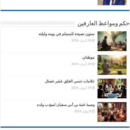
حكم ومواعظ العارفين
ستون نصيحة للمسلم في يومه وليلته
26 أبريل، 2026
موطنان
26 أبريل، 2026
علامات حسن الخلق عشر خصال
19 أبريل، 2026
وصية عتبة بن أبي سفيان لمؤدب ولده
8 يوليو، 2024