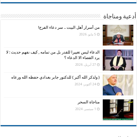
أدعية ومناجاة
من أسرار أهل البيت .. سر دعاء الفرج!
5 مايو، 2026
الدعاء ليس تغييرا للقدر بل من تمامه , كيف نفهم حديث : لا
يرد القضاء الا الدعاء ؟
27 أبريل، 2026
( ولذكر الله أكبر ) للدكتور جابر بغدادي حفظه الله ورعاه
24 أكتوبر، 2024
مناجاة السحر
1 سبتمبر، 2024