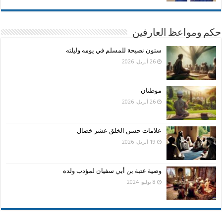
حكم ومواعظ العارفين
ستون نصيحة للمسلم في يومه وليلته
26 أبريل، 2026
موطنان
26 أبريل، 2026
علامات حسن الخلق عشر خصال
19 أبريل، 2026
وصية عتبة بن أبي سفيان لمؤدب ولده
8 يوليو، 2024