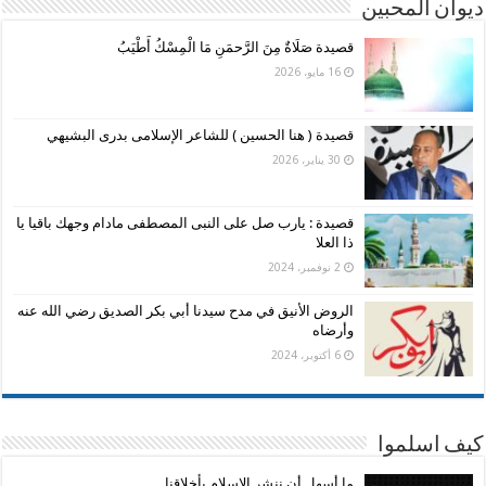
ديوان المحبين
قصيدة صَلَاةٌ مِنَ الرَّحمَنِ مَا الْمِسْكُ أَطْيَبُ
16 مايو، 2026
قصيدة ( هنا الحسين ) للشاعر الإسلامى بدرى البشيهي
30 يناير، 2026
قصيدة : يارب صل على النبى المصطفى مادام وجهك باقيا يا
ذا العلا
2 نوفمبر، 2024
الروض الأنيق في مدح سيدنا أبي بكر الصديق رضي الله عنه
وأرضاه
6 أكتوبر، 2024
كيف اسلموا
ما أسهل أن ننشر الإسلام بأخلاقنا