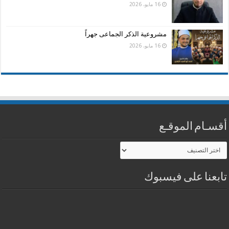
16 مايو، 2026
مشروعية الذكر الجماعى جهراً
16 مايو، 2026
أقسـام الموقـع
أقسـام
الموقـع
تابعنا على فيسبوك