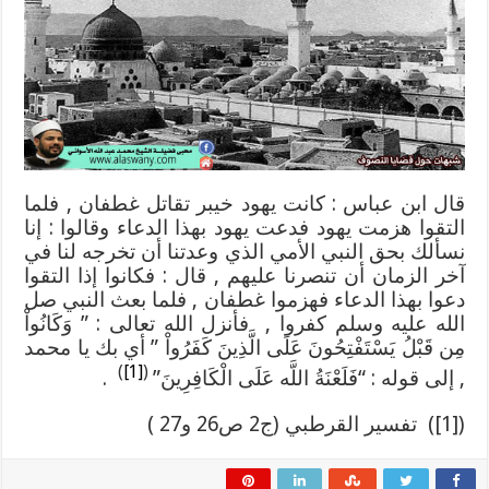
قبل
البعثة
مغلقة
قال ابن عباس : كانت يهود خيبر تقاتل غطفان , فلما
التقوا هزمت يهود فدعت يهود بهذا الدعاء وقالوا : إنا
نسألك بحق النبي الأمي الذي وعدتنا أن تخرجه لنا في
آخر الزمان أن تنصرنا عليهم , قال : فكانوا إذا التقوا
دعوا بهذا الدعاء فهزموا غطفان , فلما بعث النبي صل
الله عليه وسلم كفروا , فأنزل الله تعالى : ” وَكَانُواْ
مِن قَبْلُ يَسْتَفْتِحُونَ عَلَى الَّذِينَ كَفَرُواْ ” أي بك يا محمد
)
[1]
(
, إلى قوله : “فَلَعْنَةُ اللَّه عَلَى الْكَافِرِينَ”
.
([1]) تفسير القرطبي (ج2 ص26 و27 )