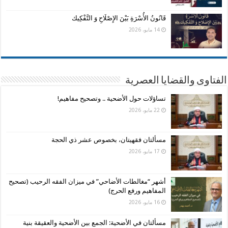
قَانُونُ الأُسْرَةِ بَيْنَ الإِصْلَاحِ وَ التَّفْكِيك
14 مايو، 2026
الفتاوى والقضايا العصرية
تساؤلات حول الأضحية .. وتصحيح مفاهيم!
22 مايو، 2026
مسألتان فقهيتان، بخصوص عشر ذي الحجة
17 مايو، 2026
أشهر “مغالطات الأضاحي” في ميزان الفقه الرحيب (تصحيح
المفاهيم ورفع الحرج)
16 مايو، 2026
مسألتان في الأضحية: الجمع بين الأضحية والعقيقة بنية