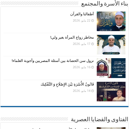
بناء الأسرة والمجتمع
أطفالنا والقرآن
22 مايو، 2026
مخاطر زواج المرأة بغير ولي!
17 مايو، 2026
نزول سن الحضانة بين أسئلة المصريين وأجوبة العلماء!
16 مايو، 2026
قَانُونُ الأُسْرَةِ بَيْنَ الإِصْلَاحِ وَ التَّفْكِيك
14 مايو، 2026
الفتاوى والقضايا العصرية