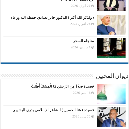
27 أبريل، 2026
( ولذكر الله أكبر ) للدكتور جابر بغدادي حفظه الله ورعاه
24 أكتوبر، 2024
مناجاة السحر
1 سبتمبر، 2024
ديوان المحبين
قصيدة صَلَاةٌ مِنَ الرَّحمَنِ مَا الْمِسْكُ أَطْيَبُ
16 مايو، 2026
قصيدة ( هنا الحسين ) للشاعر الإسلامى بدرى البشيهي
30 يناير، 2026