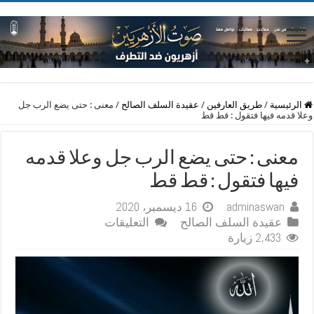
الرئيسية
/
طريق العارفين
/
عقيدة السلف الصالح
/
معنى : حتى يضع الرب جل
وعلا قدمه فيها فتقول : قط قط
معنى : حتى يضع الرب جل وعلا قدمه
فيها فتقول : قط قط
adminaswan
16 ديسمبر، 2020
على
عقيدة السلف الصالح
التعليقات
معنى
2,433 زيارة
:
حتى
يضع
الرب
جل