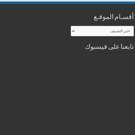
أقسـام الموقـع
أقسـام
الموقـع
تابعنا على فيسبوك