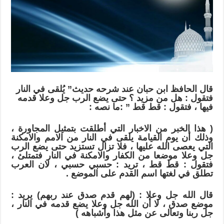
وعلا
قدمه
فيها
فتقول
:
قط
قط
مغلقة
قال الحافظ ابن حبان عند شرحه حديث” يُلقى في النار
فتقول : هل من مزيد ؟ حتى يضع الرب جل وعلا قدمه
فيها ، فتقول : قط قط ” :ما نصه :
( هذا الخبر من الاخبار التي أطلقت بتمثيل المجاورة ،
وذلك أن يوم القيامة يلقى في النار من الامم والامكنة
التي يعصى الله عليها ، فلا تزال تستزيد حتى يضع الرب
جل وعلا موضعا من الكفار والامكنة في النار فتمتلئ ،
فتقول : قط قط ، تريد : حسبي حسبي ، لان العرب
تطلق في لغتها اسم القدم على الموضع .
قال الله جل وعلا : (لهم قدم صدق عند ربهم) يريد :
موضع صدق ، لا أن الله جل وعلا يضع قدمه في النار ،
جل ربنا وتعالى عن مثل هذا وأشباهه )