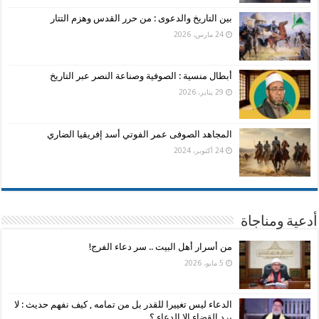
بين التاريخ والدعوى : من حرر القدس وهزم التتار
24 مارس، 2026
أبطال منسية : الصوفية وصناعة النصر عبر التاريخ
29 يناير، 2026
المجاهد الصوفى عمر الفوتي أسد إفريقيا الضاري
24 أكتوبر، 2024
أدعية ومناجاة
من أسرار أهل البيت .. سر دعاء الفرج!
5 مايو، 2026
الدعاء ليس تغييرا للقدر بل من تمامه , كيف نفهم حديث : لا
يرد القضاء الا الدعاء ؟