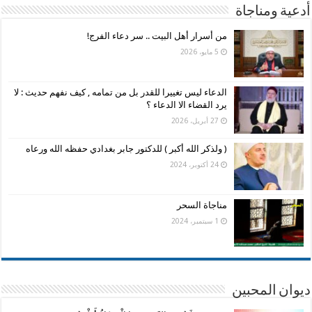
أدعية ومناجاة
من أسرار أهل البيت .. سر دعاء الفرج!
5 مايو، 2026
الدعاء ليس تغييرا للقدر بل من تمامه , كيف نفهم حديث : لا
يرد القضاء الا الدعاء ؟
27 أبريل، 2026
( ولذكر الله أكبر ) للدكتور جابر بغدادي حفظه الله ورعاه
24 أكتوبر، 2024
مناجاة السحر
1 سبتمبر، 2024
ديوان المحبين