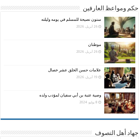
حكم ومواعظ العارفين
ستون نصيحة للمسلم في يومه وليلته
26 أبريل، 2026
موطنان
26 أبريل، 2026
علامات حسن الخلق عشر خصال
19 أبريل، 2026
وصية عتبة بن أبي سفيان لمؤدب ولده
8 يوليو، 2024
جهاد أهل التصوف