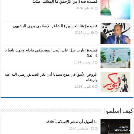
قصيدة صَلَاةٌ مِنَ الرَّحمَنِ مَا الْمِسْكُ أَطْيَبُ
16 مايو، 2026
قصيدة ( هنا الحسين ) للشاعر الإسلامى بدرى البشيهي
30 يناير، 2026
قصيدة : يارب صل على النبى المصطفى مادام وجهك باقيا يا
ذا العلا
2 نوفمبر، 2024
الروض الأنيق في مدح سيدنا أبي بكر الصديق رضي الله عنه
وأرضاه
6 أكتوبر، 2024
كيف اسلموا
ما أسهل أن ننشر الإسلام بأخلاقنا
12 أغسطس، 2024