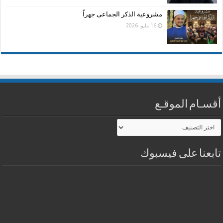
مشروعية الذكر الجماعى جهراً
16 مايو، 2026
أقسـام الموقـع
أقسـام
الموقـع
تابعنا على فيسبوك