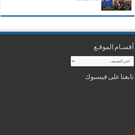
أقسـام الموقـع
أقسـام
الموقـع
تابعنا على فيسبوك