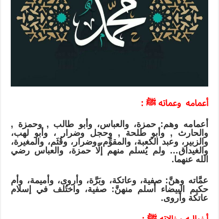
وسلم
مغلقة
أعمامه وعماته ﷺ :
أعمامه وهم: حمزة، والعباس، وأبو طالب , وحمزة ,
والحارث , وأبو طلحة , وحجل وضرار ، وأبو لهب،
والزبير، وعبد الكعبة، والمقوِّم، وضرار، وقُثَم، والمغيرة،
والغيداق… ولم يُسلم منهم إلَّا حمزة، والعباس رضي
الله عنهما.
عمَّاته وهنَّ: صفية، وعاتكة، وبَرَّة، وأروى، وأميمة، وأم
حكيم البيضاء أسلم منهنَّ: صفية، واختُلف في إسلام
عاتكة وأروى.