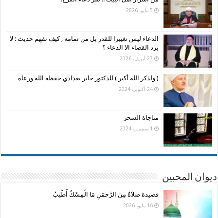
5 مايو، 2026
الدعاء ليس تغييرا للقدر بل من تمامه , كيف نفهم حديث : لا
يرد القضاء الا الدعاء ؟
27 أبريل، 2026
( ولذكر الله أكبر ) للدكتور جابر بغدادي حفظه الله ورعاه
24 أكتوبر، 2024
مناجاة السحر
1 سبتمبر، 2024
ديوان المحبين
قصيدة صَلَاةٌ مِنَ الرَّحمَنِ مَا الْمِسْكُ أَطْيَبُ
16 مايو، 2026