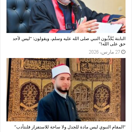
النابتة يُكَذِّبون النبي صلى الله عليه وسلم، ويقولون: “ليس لأحد
حق على الله!”
27 مارس، 2026
“المقام النبوي ليس مادة للجدل ولا ساحة للاستفزاز فلنتأدب”