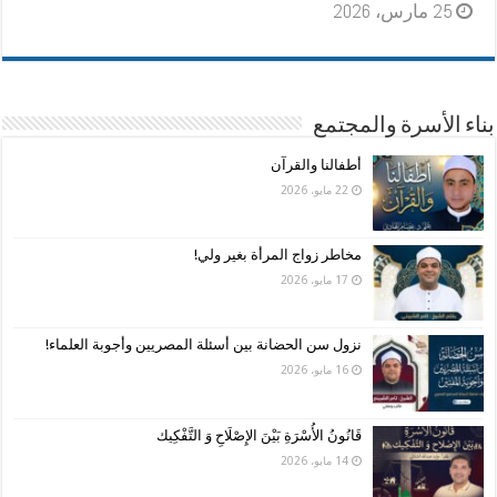
25 مارس، 2026
بناء الأسرة والمجتمع
أطفالنا والقرآن
22 مايو، 2026
مخاطر زواج المرأة بغير ولي!
17 مايو، 2026
نزول سن الحضانة بين أسئلة المصريين وأجوبة العلماء!
16 مايو، 2026
قَانُونُ الأُسْرَةِ بَيْنَ الإِصْلَاحِ وَ التَّفْكِيك
14 مايو، 2026