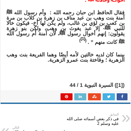
أخوالـه وخالاته ﷺ :
فقال الحافظ ابن حبان رحمه الله : وأم رسول الله ﷺ
آمنة بنت وهب بن عبد مناف بن زهرة بن كلاب بن مرة
بن كعب بن لؤي بن غالب، ولم يكن لها أخ- فيكون خالا
للنبي ﷺ- إلا عبد يغوث بن وهب، ولكن بنو زهرة
يقولون: إنهم أخوال رسول ﷺ، لأن آمنة أم رسول الله
[1]
)
(
ﷺ كانت منهم ” .
بينما كان لديه خالتين لأمه أيضًا وهما الفريعة بنت وهب
الزهرية ؛ وفاختة بنت عمرو الزهرية.
([1]) السيرة النبوية 1 / 44
السابق
فى ذكر بعض أسمائه صلى الله
عليه وسلم 2
التالي