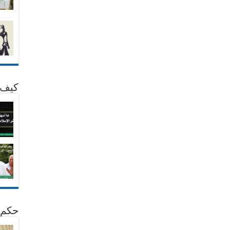
كيف 
حكم 