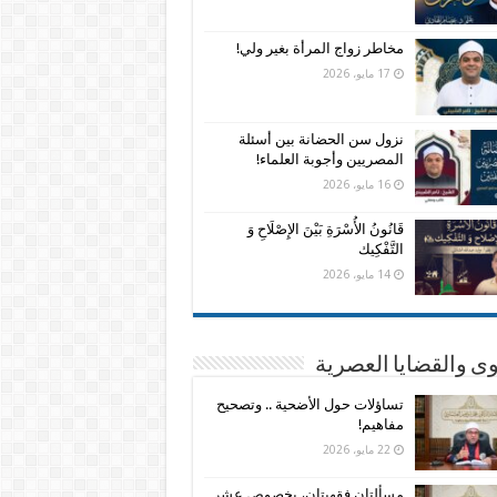
مخاطر زواج المرأة بغير ولي!
17 مايو، 2026
نزول سن الحضانة بين أسئلة
المصريين وأجوبة العلماء!
16 مايو، 2026
قَانُونُ الأُسْرَةِ بَيْنَ الإِصْلَاحِ وَ
التَّفْكِيك
14 مايو، 2026
وى والقضايا العصرية
تساؤلات حول الأضحية .. وتصحيح
مفاهيم!
22 مايو، 2026
مسألتان فقهيتان، بخصوص عشر