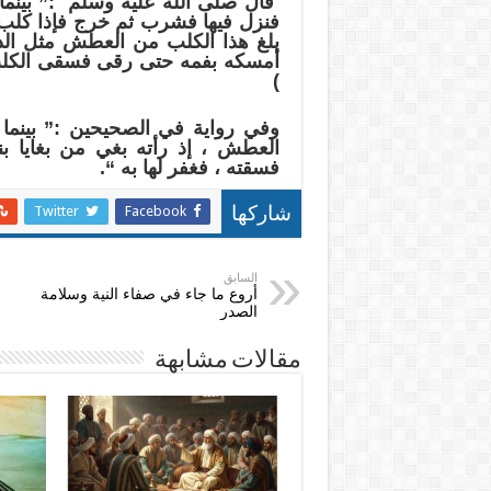
قال صلى الله عليه وسلم :” بينم
فنزل فيها فشرب ثم خرج فإذا كلب 
بلغ هذا الكلب من العطش مثل الذي
أمسكه بفمه حتى رقى فسقى الكلب 
)
وفي رواية في الصحيحين :” بينما 
العطش ، إذ رأته بغي من بغايا ب
فسقته ، فغفر لها به “.
Twitter
Facebook
شاركها
السابق
أروع ما جاء في صفاء النية وسلامة
الصدر
مقالات مشابهة