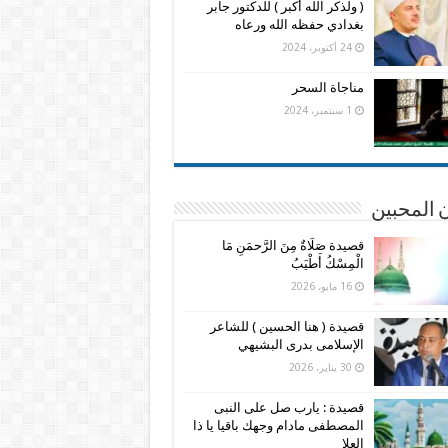
( ولذكر الله أكبر ) للدكتور جابر
بغدادي حفظه الله ورعاه
24 أكتوبر، 2024
مناجاة السحر
1 سبتمبر، 2024
 المحبين
قصيدة صَلَاةٌ مِنَ الرَّحمَنِ مَا
الْمِسْكُ أَطْيَبُ
16 مايو، 2026
قصيدة ( هنا الحسين ) للشاعر
الإسلامى بدرى البشيهي
30 يناير، 2026
قصيدة : يارب صل على النبى
المصطفى مادام وجهك باقيا يا ذا
العلا