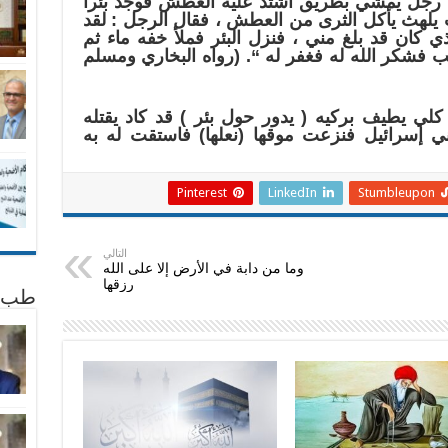
ا رجل يمشي بطريق اشتد عليه العطش فوجد بئراً
يلهث يأكل الثرى من العطش ، فقال الرجل : لقد
 كان قد بلغ مني ، فنزل البئر فملأ خفه ماء ثم
فشكر الله له فغفر له “. (رواه البخاري ومسلم
كلي يطيف بركيه ( يدور حول بئر ) قد كاد يقتله
ني إسرائيل فنزعت موقها (نعلها) فاستقت له به
Pinterest
LinkedIn
Stumbleupon
التالي
وما من دابة في الأرض إلا على الله
رزقها
طب 