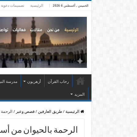
الرئيسية
تصميمات دعوية
الخميس , أغسطس 6 2026
رحاب القرآن
أزهريون
مدرسة النب
المزيد
الرئيسية
/
طريق العارفين
/
قصص وعبر
/
الرحمة 
الرحمة بالحيوان من أس