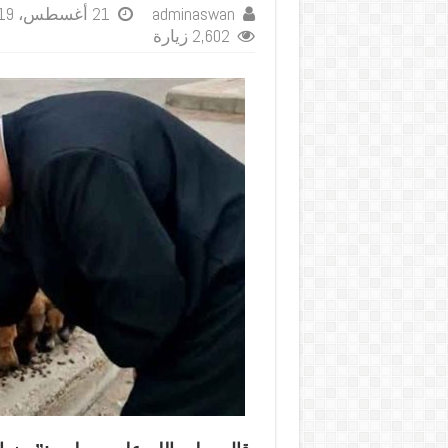
adminaswan
21 أغسطس، 2019
2,602 زيارة