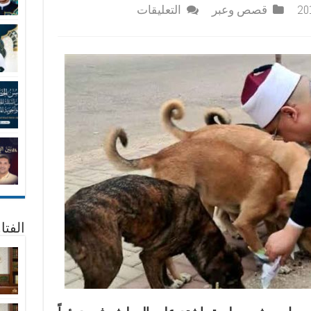
على
قصص وعبر
التعليقات
الرحمة
بالحيوان
من
أسباب
المغفرة
مغلقة
الفتا