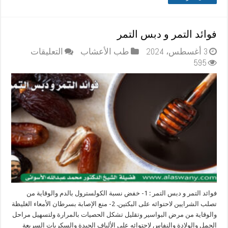
فوائد التمر و دبس التمر
على
3 أغسطس، 2024
طب الأعشاب
التعليقات
فوائد
595
التمر
و
دبس
التمر
مغلقة
فوائد التمر و دبس التمر : 1- خفض نسبة الكولسترول بالدم والوقاية من
تصلب الشرايين لاحتوائه على البكتين. 2- منع الإصابة بسرطان الأمعاء الغليظة
والوقاية من مرض البواسير وتقليل تشكل الحصيات بالمرارة ولتسهيل مراحل
الحمل والولادة والنفاس لاحتوائه على الألياف الجيدة والسكريات السريعة