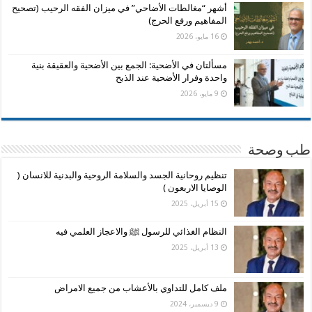
أشهر “مغالطات الأضاحي” في ميزان الفقه الرحيب (تصحيح
المفاهيم ورفع الحرج)
16 مايو، 2026
مسألتان في الأضحية: الجمع بين الأضحية والعقيقة بنية
واحدة وفرار الأضحية عند الذبح
9 مايو، 2026
طب وصحة
تنظيم روحانية الجسد والسلامة الروحية والبدنية للانسان (
الوصايا الاربعون )
15 أبريل، 2025
النظام الغذائي للرسول ﷺ والاعجاز العلمي فيه
13 أبريل، 2025
ملف كامل للتداوي بالأعشاب من جميع الامراض
9 ديسمبر، 2024