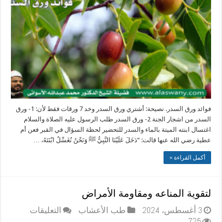
السدر
مغلقة
فوائد ورق السدر. نصيحة: أشتري ورق السدر وخد 7 ورقات فقط لأن: 1- ورق
السدر من اشجار الجنة 2- ورق السدر طلب الرسول عليه الصلاة والسلام
اغتسال ابنته الميتة بالماء والسدر للتحضير لحظة السؤال في القبر فعن أم
عطية رضي الله عنها قالت: “دَخَلَ عَلَيْنَا النَّبِيُّ ﷺ وَنَحْنُ نُغَسِّلُ ابْنَتَهُ، …
أكمل القراءة »
لتقوية المناعه ومقاومة الأمراض
على
3 أغسطس، 2024
طب الأعشاب
التعليقات
لتقوية
725