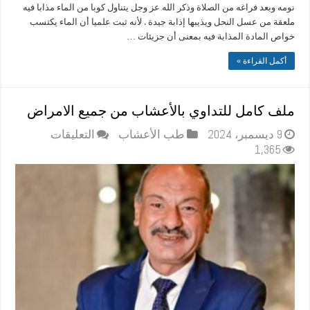
نومه وبعد فراغه من الصلاة وذكر الله عز وجل يتناول كوبا من الماء مذابا فيه
ملعقة من عسل النحل ويذيبها إذابة جيدة . لأنه ثبت علميا أن الماء يكتسب
خواص المادة المذابة فيه بمعنى أن جزيئات …
أكمل القراءة »
ملف كامل للتداوي بالأعشاب من جميع الامراض
على
9 ديسمبر، 2024
طب الأعشاب
التعليقات
ملف
1,365
كامل
للتداوي
بالأعشاب
من
جميع
الامراض
مغلقة