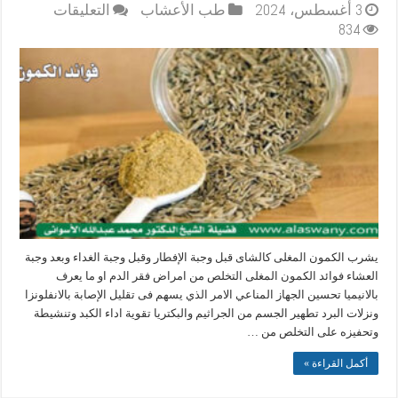
على
3 أغسطس، 2024
طب الأعشاب
التعليقات
فوائد
834
الكمون
مغلقة
يشرب الكمون المغلى كالشاى قبل وجبة الإفطار وقبل وجبة الغداء وبعد وجبة
العشاء فوائد الكمون المغلى التخلص من امراض فقر الدم او ما يعرف
بالانيميا تحسين الجهاز المناعي الامر الذي يسهم فى تقليل الإصابة بالانفلونزا
ونزلات البرد تطهير الجسم من الجراثيم والبكتريا تقوية اداء الكبد وتنشيطة
وتحفيزه على التخلص من …
أكمل القراءة »