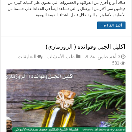
هناك أنواع أخري من الفواكهة و الخضروات التي تحتوي علي كميات كبيرة من
فيتامين سي أكثر من البرتقال و التي تساعد ايضاً في الحفاظ علي جسمنا من
الأصابة بالأنفلونزا و البرد خلال فصل الشتاء. القيمة اليومية …
أكمل القراءة »
اكليل الجبل وفوائده ( الروزماري)
على
3 أغسطس، 2024
طب الأعشاب
التعليقات
اكليل
581
الجبل
وفوائده
(
الروزمار
مغلقة