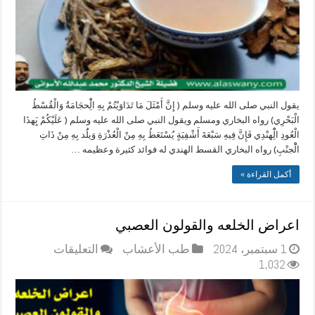
يقول النبي صلى الله عليه وسلم ( إِنَّ أَمْثَلَ مَا تَدَاوَيْتُمْ بِهِ الِْْحجَامَةُ وَالْقُسْطُ
الْبَحْرِي) رواه البخاري ومسلم ويقول النبي صلى الله عليه وسلم ( عَلَيْكُمْ بَِِهذَا
الْعُودِ الِْْهنْدِي فَإِنَّ فِيهِ سَبْعَةَ أَشْفِيَةٍ يُسْتَعَطُ بِهِ مِنْ الْعُذْرَةِ وَيلَُد بِهِ مِنْ ذَاتِ
الَْْجنْبِ) رواه البخاري القسط الهندي له فوائد كثيرة وعظيمه …
أكمل القراءة »
اعراض الخلعه والقولون العصبي
على
1 سبتمبر، 2024
طب الأعشاب
التعليقات
اعراض
1,032
الخلعه
والقولون
العصبي