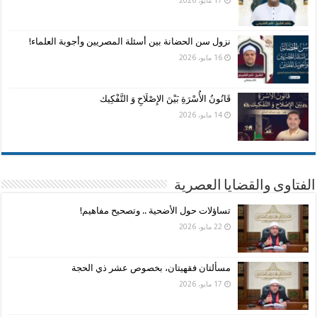
نزول سن الحضانة بين أسئلة المصريين وأجوبة العلماء!
16 مايو، 2026
قَانُونُ الأُسْرَةِ بَيْنَ الإِصْلَاحِ وَ التَّفْكِيك
14 مايو، 2026
الفتاوى والقضايا العصرية
تساؤلات حول الأضحية .. وتصحيح مفاهيم!
22 مايو، 2026
مسألتان فقهيتان، بخصوص عشر ذي الحجة
17 مايو، 2026