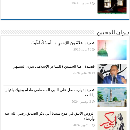
1 سبتمبر، 2024
ديوان المحبين
قصيدة صَلَاةٌ مِنَ الرَّحمَنِ مَا الْمِسْكُ أَطْيَبُ
16 مايو، 2026
قصيدة ( هنا الحسين ) للشاعر الإسلامى بدرى البشيهي
30 يناير، 2026
قصيدة : يارب صل على النبى المصطفى مادام وجهك باقيا يا
ذا العلا
2 نوفمبر، 2024
الروض الأنيق في مدح سيدنا أبي بكر الصديق رضي الله عنه
وأرضاه
6 أكتوبر، 2024