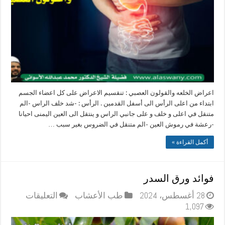
مغلقة
اعراض الخلعه والقولون العصبي : تنقسيم الاعراض على كل اعضاء الجسم
ابتداء من اعلى الرأس الى أسفل القدمين . الرأس : -شد خلف الراس -الم
متنقل في اعلى و خلف و على جانبي الراس و ينتقل الى العين اليمنى احيانا
-رعشة في رموش العين -الم متنقل في الضروس بغير سبب …
أكمل القراءة »
فوائد ورق السدر
على
28 أغسطس، 2024
طب الأعشاب
التعليقات
فوائد
1,097
ورق