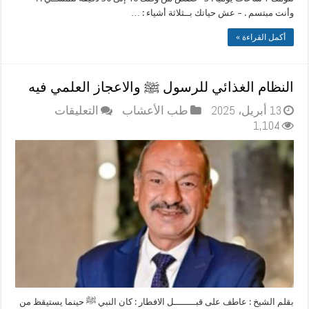
وأنت مبتسم . – عش حياتك بــثلاثة أشياء : …
أكمل القراءة »
النظام الغذائي للرسول ﷺ والاعجاز العلمي فيه
على
13 أبريل، 2025
طب الأعشاب
التعليقات
النظام
1,104
الغذائي
للرسول
ﷺ
والاعجاز
العلمي
فيه
مغلقة
بقلم الشيخ : عاطف على قبــــــــل الافطار : كان النبي ﷺ حينما يستيقظ من