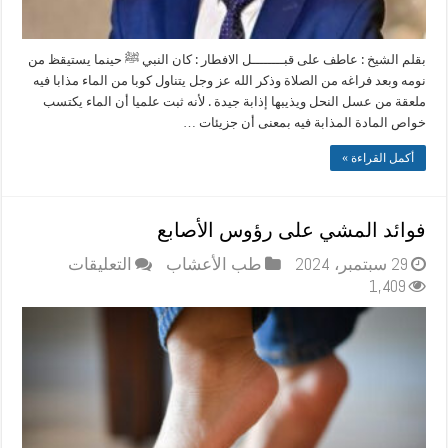
بقلم الشيخ : عاطف على قبــــــــل الافطار : كان النبي ﷺ حينما يستيقظ من
نومه وبعد فراغه من الصلاة وذكر الله عز وجل يتناول كوبا من الماء مذابا فيه
ملعقة من عسل النحل ويذيبها إذابة جيدة . لأنه ثبت علميا أن الماء يكتسب
خواص المادة المذابة فيه بمعنى أن جزيئات …
أكمل القراءة »
‏فوائد المشي على رؤوس الأصابع
على
29 سبتمبر، 2024
طب الأعشاب
التعليقات
‏فوائد
1,409
المشي
على
رؤوس
الأصابع
مغلقة