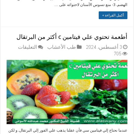
الهضم. 3- منع تسوس الأسنان لاحتوائه على …
أكمل القراءة »
أطعمة تحتوي علي فيتامين c أكثر من البرتقال
على
3 أغسطس، 2024
طب الأعشاب
التعليقات
أطعمة
705
تحتوي
علي
فيتامين
c
أكثر
من
البرتقال
مغلقة
عندما نحتاج إلي فيتامين سي فأن عقلنا يذهب علي الفور إلي البرتقال. و لكن