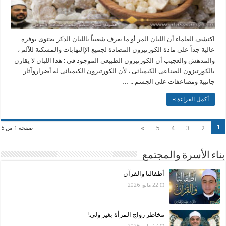
اكتشف العلماء أن اللبان المر أو ما يعرف شعبياً باللبان الدكر يحتوى بوفرة
عالية جداً على مادة الكورتيزون المضادة لجميع الإالتهابات والمسكنة للآلم ،
والمدهش والعجيب أن الكورتيزون الطبيعى الموجود فى : هذا اللبان لا يقارن
بالكورتيزون الصناعى الكيميائى ، لأن الكورتيزون الكيميائى له أضراروآثار
جانبية ومضاعفات علي الجسم .. …
أكمل القراءة »
1
»
5
4
3
2
صفحة 1 من 5
بناء الأسرة والمجتمع
أطفالنا والقرآن
22 مايو، 2026
مخاطر زواج المرأة بغير ولي!
17 مايو، 2026