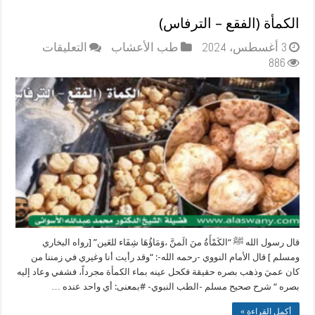
الكمأة (الفقع – الترفاس)
على
3 أغسطس، 2024
طب الأعشاب
التعليقات
الكمأة
886
(الفقع
–
الترفاس)
مغلقة
قال رسول الله ﷺ “الكَمْأَةُ منَ الَمنَّ ،وَمَاؤُهَا شِفَاء للعَين” [رواه البخاري
ومسلم ] قال الأمام النووي -رحمه الله-: “وقد رأيت أنا وغيري في زمننا من
كان عميَ وذهب بصره حقيقة فكحل عينه بماء الكمأة مجرداً، فشفي وعاد إليه
بصره “ شرح صحيح مسلم -الطب النبوي- #بمعنى: أي واحد عنده …
أكمل القراءة »