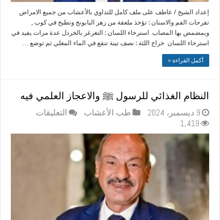
إعداد الشيخ / عاطف على ملف كامل للتداوي بالأعشاب من جميع الامراض
تقرحات الفم والاسنان : تؤخذ ملعقة من زهر البابونج وتطبخ في كوب ,
ويمضمض بها المصاب استرخاء اللسان : التغرغر بالخردل عدة مرات يفيد في
استرخاء اللسان خراج اللثة : نصف تينة تنقع في الماء المغلي ثم توضع …
أكمل القراءة »
النظام الغذائي للرسول ﷺ والاعجاز العلمي فيه
على
9 ديسمبر، 2024
طب الأعشاب
التعليقات
النظام
1,419
الغذائي
للرسول
ﷺ
والاعجاز
العلمي
فيه
مغلقة