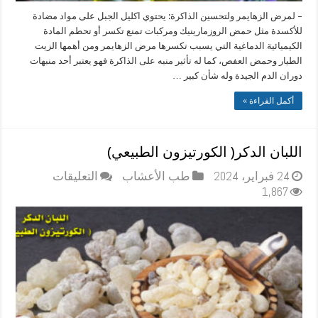
– لمرض الزهايمر ولتحسين الذاكرة: يحتوي اكليل الجبل على مواد مضادة
للأكسدة مثل حمض الروزمارينيك ومركبات تمنع تكسر أو تحطم المادة
الكيميائية الدماغية التي يسبب تكسرها مرض الزهايمر ومن أهمها الزيت
الطيار وحمض العفص، كما له تأثير منبه على الذاكرة فهو يعتبر أحد منبهات
دوران الدم الجيدة وله شأن كبير …
أكمل القراءة »
اللبان الدكر( الكورتيزون الطبيعي)
على
24 فبراير، 2024
طب الأعشاب
التعليقات
اللبان
1,867
الدكر(
الكورتيزون
الطبيعي)
مغلقة