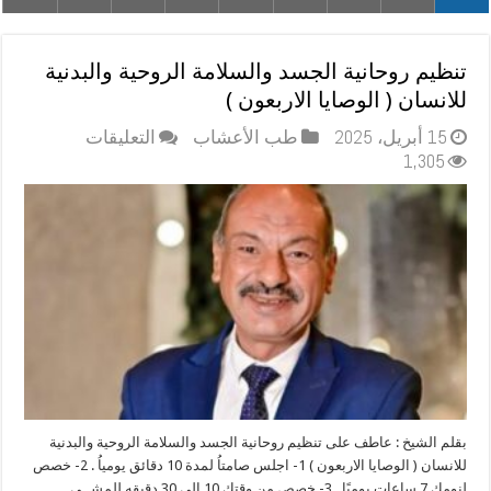
تنظيم روحانية الجسد والسلامة الروحية والبدنية
للانسان ( الوصايا الاربعون )
على
15 أبريل، 2025
طب الأعشاب
التعليقات
تنظيم
1,305
روحانية
الجسد
والسلامة
الروحية
والبدنية
للانسان
(
الوصايا
الاربعون
)
مغلقة
بقلم الشيخ : عاطف على تنظيم روحانية الجسد والسلامة الروحية والبدنية
للانسان ( الوصايا الاربعون ) 1- اجلس صامتاُ لمدة 10 دقائق يومياُ . 2- خصص
لنومك 7 ساعات يوميًا . 3- خصص من وقتك 10 إلى 30 دقيقه للمشــي . .