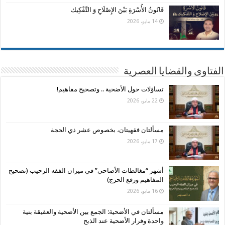
قَانُونُ الأُسْرَةِ بَيْنَ الإِصْلَاحِ وَ التَّفْكِيك
14 مايو، 2026
الفتاوى والقضايا العصرية
تساؤلات حول الأضحية .. وتصحيح مفاهيم!
22 مايو، 2026
مسألتان فقهيتان، بخصوص عشر ذي الحجة
17 مايو، 2026
أشهر “مغالطات الأضاحي” في ميزان الفقه الرحيب (تصحيح
المفاهيم ورفع الحرج)
16 مايو، 2026
مسألتان في الأضحية: الجمع بين الأضحية والعقيقة بنية
واحدة وفرار الأضحية عند الذبح