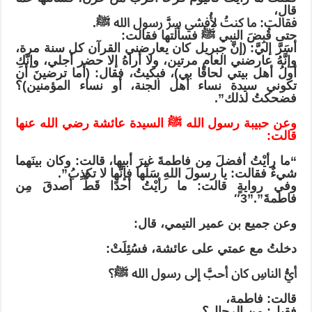
قال،
فقالت: ما كنتُ لأُفشي سِرَّ رسول الله ﷺ.
حتى قُبِضَ النبي ﷺ فسألتها فقالت:
أسَرَّ إليَّ: (إنَّ جبريل كان يعارضني القرآن كل سنة مرة،
وإنَّهُ عارضني العام مرتين، ولا أراهُ إلا حضر أجلي، وإنّكِ
أولُ أهل بيتي لحاقًا بي)، فبكيتُ، فقال: (أما ترضينَ أن
تكوني سيدة نساء أهل الجنة، أو نساء المؤمنين)؟
فضحكتُ لذلك”.
وعن حبيبة رسول الله ﷺ السيدة عائشة رضي الله عنها
قالت:
“ما رأيْتُ أفضلَ مِن فاطمةَ غيرَ أبيها، قالت: وكان بينَهما
شيءٌ فقالت: يا رسولَ اللهِ سَلْها فإنَّها لا تكذِبُ”.
وفي روايةٍ قالت: ما رأيْتُ أحدًا قَطُّ أصدقَ مِن
فاطمةَ”.”3″
وعن جميع بن عمير التيمي، قال:
دخلتُ مع عمتي على عائشة، فسُئِلَتْ:
أيُّ الناسِ كان أحبَّ إلى رسول الله ﷺ؟
قالت: فاطمة،
فقيل: من الرجال؟