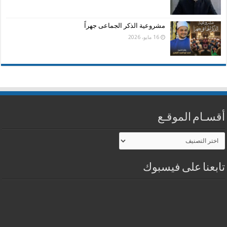
مشروعية الذكر الجماعى جهراً
16 مايو، 2026
أقسـام الموقـع
أقسـام
الموقـع
تابعنا على فيسبوك