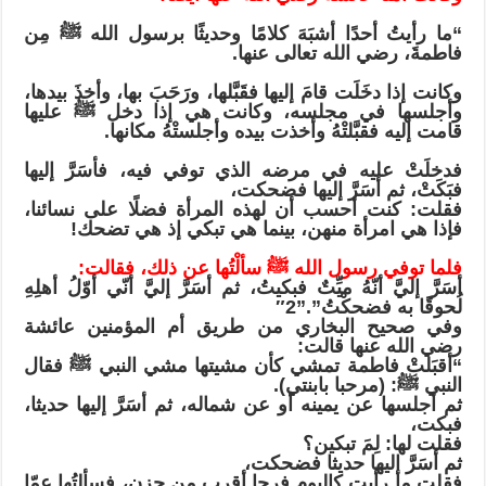
“ما رأيتُ أحدًا أشبَهَ كلامًا وحديثًا برسول الله ﷺ مِن
فاطمةَ، رضي الله تعالى عنها.
وكانت إذا دخَلَت قامَ إليها فقَبَّلها، ورَحَبَ بها، وأخذَ بيدها،
وأجلسها في مجلسه، وكانت هي إذا دخل ﷺ عليها
قامت إليه فقبَّلتْهُ وأخذت بيده وأجلستْهُ مكانها.
فدخلَتْ عليه في مرضه الذي توفي فيه، فأسَرَّ إليها
فبَكَتْ، ثم أسَرَّ إليها فضحكت،
فقلت: كنت أحسب أن لهذه المرأة فضلًا على نسائنا،
فإذا هي امرأة منهن، بينما هي تبكي إذ هي تضحك!
فلما توفي رسول الله ﷺ سألْتُها عن ذلك، فقالت:
أسَرَّ إليَّ أنّهُ ميِّتٌ فبكيتُ، ثم أسَرَّ إليَّ أنّي أوّلُ أهلِهِ
لُحوقًا به فضحكْتُ”.”2″
وفي صحيح البخاري من طريق أم المؤمنين عائشة
رضي الله عنها قالت:
“أقبَلتْ فاطمة تمشي كأن مشيتها مشي النبي ﷺ فقال
النبي ﷺ: (مرحبا بابنتي).
ثم أجلسها عن يمينه أو عن شماله، ثم أسَرَّ إليها حديثا،
فبكت،
فقلت لها: لِمَ تبكين؟
ثم أسَرَّ إليها حديثا فضحكت،
فقلت ما رأيت كاليوم فرحا أقرب من حزن، فسألتُها عمّا