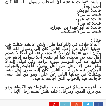
رواية: “سألت عائشة أيُّ أصحاب رسول الله ﷺ كان
أحب إليه؟
قالت: أبو بكر،
قلت: ثم من؟
قالت: ثم عمر،
قلت: ثم من؟
قالت: ثم أبو عبيدة بن الجراح،
قلت: ثم من؟ فسكتت.
فقال:
“أنه لا خلاف في ذلك كما ظن، ولكن عائشة سُئلَتْ في
حديثها الأول عن أحبِّ الناس كان إلى رسول الله ﷺ،
وكان الذي عندها أن أحدًا لا يذهب عنه أن أحدًا لا يتقدم
أهلَ بيته في محبته، كما لم يتقدم أحدٌ سواهم إياهم في
التبليغ عنه في الموسم سورة براءة، وفي قوله: (إنه لا
يبلغ عني إلا رجل من أهل بيتي)، فأجابت بالجواب
المذكور فيه عن أحب الناس كان إليه سوى أهل بيته،
وسُئلَتْ في حديثها الثاني عن علي، وهو من أهل بيته،
فأجابت فيه بالجواب الذي أجابت به فيه.
5. أخرجه مسلمٌ في صحيحه، والمِرْط: هو الكساء، وهو
من برود اليمن، ومرحَّل: عليه نقش يشبه رحل الإبل.