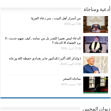
أدعية ومناجاة
من أسرار أهل البيت .. سر دعاء الفرج!
5 مايو، 2026
الدعاء ليس تغييرا للقدر بل من تمامه , كيف نفهم حديث : لا
يرد القضاء الا الدعاء ؟
27 أبريل، 2026
( ولذكر الله أكبر ) للدكتور جابر بغدادي حفظه الله ورعاه
24 أكتوبر، 2024
مناجاة السحر
1 سبتمبر، 2024
ديوان المحبين