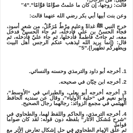
قالت: زوجها، إن كان ما علمتُ صوَّامًا قوَّامًا”.”4″
وعن بنت أبيها أبي بكر رضي الله عنهما قالت:
خرج النبي ﷺ غداةً وعليه مِرْطٌ مُرَحَّلٌ، من شعرٍ أسود،
فجاء الحسنُ بن علي فأدخله، ثم جاء الحسينُ فدخل
معه، ثم جاءتْ فاطمةُ فأدخلها، ثم جاء عليٌ فأدخله، ثم
قال: {إنما يريد الله ليذهب عنكم الرجس أهل البيت
ويطهركم تطهيرا}.”5″
1. أخرجه أبو داود والترمذي وحسنه والنسائي.
2. أخرجه ابن حِبّان في صحيحه.
3. أخرجه أخرجه أبو يعلى، والطبراني في “الأوسط”،
وأبو نعيم في “حلية الأولياء”، وقال عن سنديه الحافظ
الهيثمي في مجمع الزوائد: رجالهما رجال الصحيح.
4. أخرجه الترمذي، والحاكم واللفظ لهما، والطحاوي في
“شرح مُشكل الآثار” بلفظه دون قوله: لقد كان صواما
قواما.
ثم علّق الإمام الطحاوي في حل إشكال تعارض الأثر مع