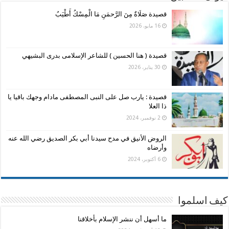
قصيدة صَلَاةٌ مِنَ الرَّحمَنِ مَا الْمِسْكُ أَطْيَبُ
16 مايو، 2026
قصيدة ( هنا الحسين ) للشاعر الإسلامى بدرى البشيهي
30 يناير، 2026
قصيدة : يارب صل على النبى المصطفى مادام وجهك باقيا يا
ذا العلا
2 نوفمبر، 2024
الروض الأنيق في مدح سيدنا أبي بكر الصديق رضي الله عنه
وأرضاه
6 أكتوبر، 2024
كيف اسلموا
ما أسهل أن ننشر الإسلام بأخلاقنا