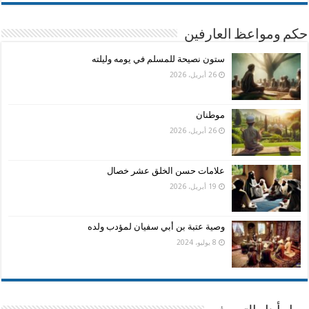
حكم ومواعظ العارفين
ستون نصيحة للمسلم في يومه وليلته
26 أبريل، 2026
موطنان
26 أبريل، 2026
علامات حسن الخلق عشر خصال
19 أبريل، 2026
وصية عتبة بن أبي سفيان لمؤدب ولده
8 يوليو، 2024