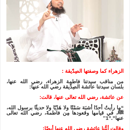
وصفتها
أم
المؤمنين
:
ملامح
النبوة
فى
فاطمة
الزهراء
بلسان
السيدة
الزهراء كما وصفتها الصِدّيقة :
عائشة
مغلقة
من مناقب سيدتنا فاطمة الزهراء، رضي الله عنها،
بلسان سيدتنا عائشة الصِدِّيقة رضي الله عنها:
عن عائشة، رضي الله تعالى عنها، قالت:
“ما رأيتُ أحدًا أشبَهَ سَمْتًا ولا هَدْيًا ولا حديثًا برسول الله،
ﷺ، في قيامها وقعودها مِن فاطمةَ، رضي الله تعالى
عنها”.”1″
وقالت أمُّنا عائشة رضي الله عنها أيضًا: