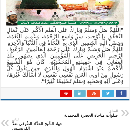
اللَّهُ
عَنْهُ
مغلقة
❞اللَّهُمَّ صَلِّ وَسَلَّمْ وَبَارِكْ عَلَى الْعَلَمِ الْأَكْبَرِ عَلَى كَمَالِ
التَّحَقُّقِ بِالتَّوْحِيدِ، سِرِّ وَاسِعِ الرَّحْمَةِ، وَعَمِيمِ النِّعْمَةِ،
وَحِصْنِ اللَّهِ الْحَصِينِ الَّذِي بِهِ النَّجَاةُ فِي الدُّنْيَا وَالْآخِرَةِ.
اللَّهُمَّ صَلِّ وَسَلَّمْ وَبَارِكْ عَلَى رَحْمَةِ الْعَالَمِينَ، الرَّءُوفِ
الرَّحِيمِ الْحَرِيصِ عَلَى الْمُؤْمِنِينَ الَّذِي بِظُهُورِ تِلْكَ
الْمَعَانِي فِي حَقِيقَتِهِ الْمُحَمَّدِيَّةِ، كَانَ هُوَ الشَّفِيعُ
الْأَعْظَمُ عِنْدَ اشْتِدَادِ الْهُولِ وَالْفَزَعِ، حِينَ يَقُولُ كُلُّ
رَسُولٍ مِنْ أُولِي الْعَزمِ نَفْسِي نَفْسِى لَا أَسْأَلُكَ غَيْرَهَا،
وَعَلَى آلِهِ وَصَحْبِهِ وَسَلَّمَ تَسْلِيمًا كَثِيرًا❝.
السابق
صلوات مناجاة الحضرة المحمدية
التالي
جهاد الشَّيخ الحدَّاد الصُّوفي ضدَّ
الفرنسيس