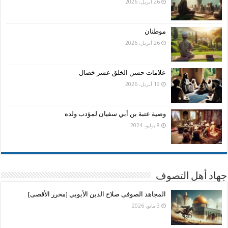
26 أبريل، 2026
موطنان
26 أبريل، 2026
علامات حسن الخلق عشر خصال
19 أبريل، 2026
وصية عتبة بن أبي سفيان لمؤدب ولده
8 يوليو، 2024
جهاد أهل التصوف
المجاهد الصوفى صلاح الدين الأيوبي [محرر الأقصى]
3 مايو، 2026