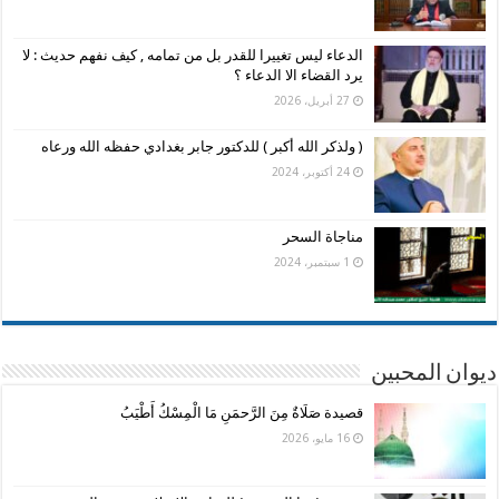
الدعاء ليس تغييرا للقدر بل من تمامه , كيف نفهم حديث : لا
يرد القضاء الا الدعاء ؟
27 أبريل، 2026
( ولذكر الله أكبر ) للدكتور جابر بغدادي حفظه الله ورعاه
24 أكتوبر، 2024
مناجاة السحر
1 سبتمبر، 2024
ديوان المحبين
قصيدة صَلَاةٌ مِنَ الرَّحمَنِ مَا الْمِسْكُ أَطْيَبُ
16 مايو، 2026