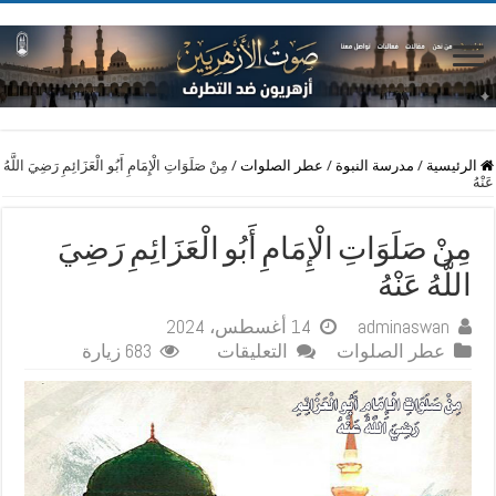
الرئيسية
/
مدرسة النبوة
/
عطر الصلوات
/
مِنْ صَلَوَاتِ الْإِمَامِ أَبُو الْعَزَائِمِ رَضِيَ اللَّهُ
عَنْهُ
مِنْ صَلَوَاتِ الْإِمَامِ أَبُو الْعَزَائِمِ رَضِيَ
اللَّهُ عَنْهُ
adminaswan
14 أغسطس، 2024
على
عطر الصلوات
التعليقات
683 زيارة
مِنْ
صَلَوَاتِ
الْإِمَامِ
أَبُو
الْعَزَائِمِ
رَضِيَ