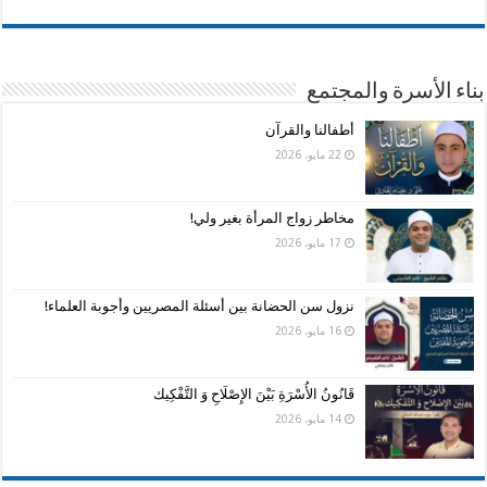
بناء الأسرة والمجتمع
أطفالنا والقرآن
22 مايو، 2026
مخاطر زواج المرأة بغير ولي!
17 مايو، 2026
نزول سن الحضانة بين أسئلة المصريين وأجوبة العلماء!
16 مايو، 2026
قَانُونُ الأُسْرَةِ بَيْنَ الإِصْلَاحِ وَ التَّفْكِيك
14 مايو، 2026