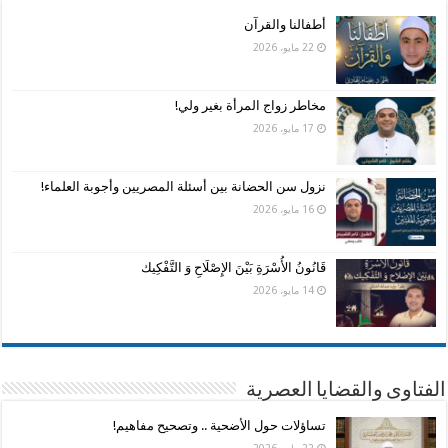
أطفالنا والقرآن
22 مايو، 2026
مخاطر زواج المرأة بغير ولي!
17 مايو، 2026
نزول سن الحضانة بين أسئلة المصريين وأجوبة العلماء!
16 مايو، 2026
قَانُونُ الأُسْرَةِ بَيْنَ الإِصْلَاحِ وَ التَّفْكِيك
14 مايو، 2026
الفتاوى والقضايا العصرية
تساؤلات حول الأضحية .. وتصحيح مفاهيم!