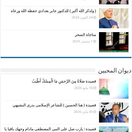
( ولذكر الله أكبر ) للدكتور جابر بغدادي حفظه الله ورعاه
24 أكتوبر، 2024
مناجاة السحر
1 سبتمبر، 2024
ديوان المحبين
قصيدة صَلَاةٌ مِنَ الرَّحمَنِ مَا الْمِسْكُ أَطْيَبُ
16 مايو، 2026
قصيدة ( هنا الحسين ) للشاعر الإسلامى بدرى البشيهي
30 يناير، 2026
قصيدة : يارب صل على النبى المصطفى مادام وجهك باقيا يا