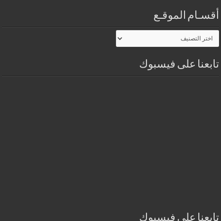
أقسـام الموقـع
أقسـام
الموقـع
تابعنا على فيسبوك
تابعنا على فيسبوك