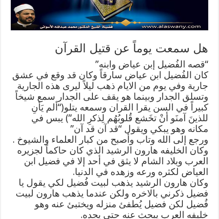
هل سمعت يوماً عن قتيل القرآن
“قصه الفُضيل إبن عياض وابنه”
كان الفُضيل ابن عياض سارقاً وكان قد وقع في عشق
جارية وفي يوم من الايام ذهب ليلاً ليرى هذه الجارية
وتسلق الجدار وبينما هو يقف على الجدار سمع شيخاً
كبيراً في السن يقرا القران وسمعه يتلو(“ألم يَأنِ
للذينَ آمنَو أنْ تخَشع قُلوبُهُم لِذكرِ الله”) يبس في
مكانه وهو يبكي ويقول “قد آن قد آن”
ورجع إلى الله وتاب وأصبح من كبار العلماء والشيوخ .
وكان الخليفه هارون الرشيد الذي كان حاكماً لجزيره
العرب وبلاد الشام لا يثق في أحد إلا في فضيل ابن
العياض لكثره ورعه وزهده في الدنيا.
وكان هارون الرشيد يذهب لبيت فُضيل لكي يقول يا
فضيل ذكرني بالاخره ولكن عندما يذهب هارون لبيت
فُضيل لكن فضيل يُطفئ منزله ويختبئ عنه وهو
خليفه العرب يبحث عنه حتى يجده.