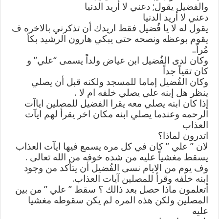
والفضيل يقول; دعني لا أريد الدنيا
دعني لا أريد الدنيا
يقول له لا يا فُضيل فقط اريدك أن تذكرني بالاخره ف
يقوم بوعظه ونصحه حتى يبكي هارون الرشيد بكاً
مُراً..
وكان لدى الفُضيل ابن عياض ولداً يسمى “علي” و
كان تقياً جداً
وكان الفُضيل إماما للمسجد ولكنه قبل أن يصلي
ينظر هل إبنه علي يصلي خلفه ام لا .
إذا كان ابنه يصلي معه يقرا الفضيل للمصلين اياآت
الرحمه وعندما يصلي ابنه مكان اخر يقرأ لهم ايآت
العذاب
اتدرون لماذا؟
لان ” علي ” كان في كل مره يسمع فيها ايآت العذاب
يسقط مغشياً عليه من شده خوفه من الله تعالى .
وف يوم من الايام نسى الفُضيل أن يتأكد من وجود
ابنه خلفه وقرأ للمصلين آيات العذاب.
أتعلمون ماذا حصل بعد ذالك ؟ سقط ” علي ” من بين
المصلين ولكن هذه المره لم يكن سقوطه مغشيا
عليه