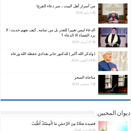
من أسرار أهل البيت .. سر دعاء الفرج!
5 مايو، 2026
الدعاء ليس تغييرا للقدر بل من تمامه , كيف نفهم حديث : لا
يرد القضاء الا الدعاء ؟
27 أبريل، 2026
( ولذكر الله أكبر ) للدكتور جابر بغدادي حفظه الله ورعاه
24 أكتوبر، 2024
مناجاة السحر
1 سبتمبر، 2024
ديوان المحبين
قصيدة صَلَاةٌ مِنَ الرَّحمَنِ مَا الْمِسْكُ أَطْيَبُ
16 مايو، 2026