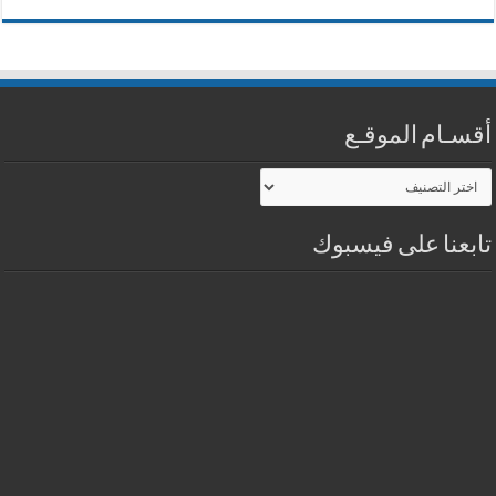
أقسـام الموقـع
أقسـام
الموقـع
تابعنا على فيسبوك