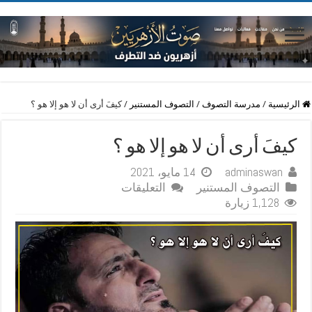
الرئيسية
/
مدرسة التصوف
/
التصوف المستنير
/
كيفَ أرى أن لا هو إلا هو ؟
كيفَ أرى أن لا هو إلا هو ؟
adminaswan
14 مايو، 2021
على
التصوف المستنير
التعليقات
كيفَ
1,128 زيارة
أرى
أن
لا
هو
إلا
هو
؟