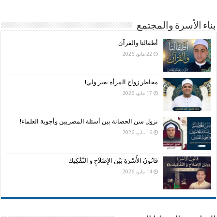
بناء الأسرة والمجتمع
أطفالنا والقرآن
22 مايو، 2026
مخاطر زواج المرأة بغير ولي!
17 مايو، 2026
نزول سن الحضانة بين أسئلة المصريين وأجوبة العلماء!
16 مايو، 2026
قَانُونُ الأُسْرَةِ بَيْنَ الإِصْلَاحِ وَ التَّفْكِيك
14 مايو، 2026