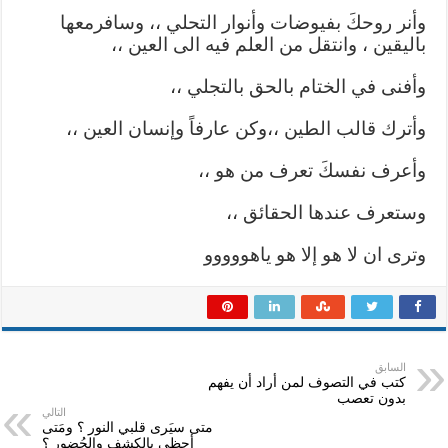
وأنر روحكَ بفيوضات وأنوار التحلي ،، وسافرمعها
باليقين ، وانتقل من العلم فيه الى العين ،،
وأفنى في الختام بالحق بالتجلي ،،
وأترك قالب الطين ،،وكن عارفاً وإنسان العين ،،
وأعرف نفسكَ تعرف من هو ،،
وستعرف عندها الحقائق ،،
وترى ان لا هو إلا هو ياهووووو
السابق
كتب في التصوف لمن أراد أن يفهم
بدون تعصب
التالي
متى سيَرى قلبي النور ؟ ومَتى
أحظى بالكشفِ والحُضور ؟