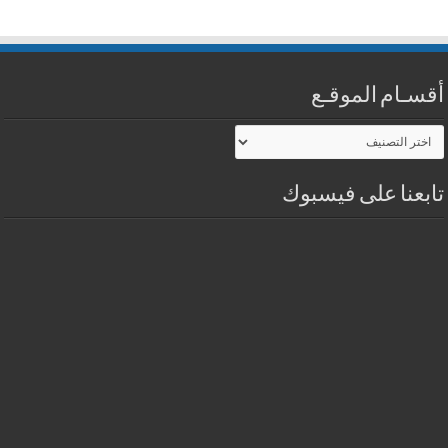
أقسـام الموقـع
أقسـام
الموقـع
تابعنا على فيسبوك