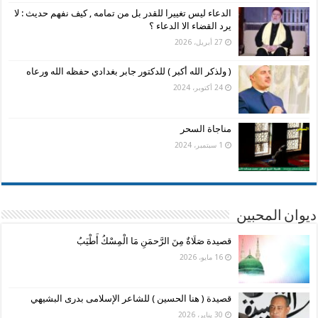
الدعاء ليس تغييرا للقدر بل من تمامه , كيف نفهم حديث : لا
يرد القضاء الا الدعاء ؟
27 أبريل، 2026
( ولذكر الله أكبر ) للدكتور جابر بغدادي حفظه الله ورعاه
24 أكتوبر، 2024
مناجاة السحر
1 سبتمبر، 2024
ديوان المحبين
قصيدة صَلَاةٌ مِنَ الرَّحمَنِ مَا الْمِسْكُ أَطْيَبُ
16 مايو، 2026
قصيدة ( هنا الحسين ) للشاعر الإسلامى بدرى البشيهي
30 يناير، 2026