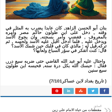
بنان أبو الحسن الزاهد, كان عابدا يضرب به المثل في
وقته , دخل على ابن طولون حاكم مصر وأمره
بالمعروف , فغضب وأمر بسجنه, وان يجوع الأسد
ويدخل عليه , فلما أدخل اقبل عليه الأسد ولحسه , ثم
تركه,قيل له : مالذي كان في قلبك حين شمك الأسد؟
قال: كنت أتفكر في سؤر السباع ولعابها؟
واحتال عليه أبو عبد الله القاضي حتى ضربه سبع درر,
فقال : حبسك الله بكل درة سنه, فحبسه ابن طولون
سبع سنين
( تاريخ بغداد لابن عساكر7/101)
السابق
مقتطفات من حياة الامام على زين