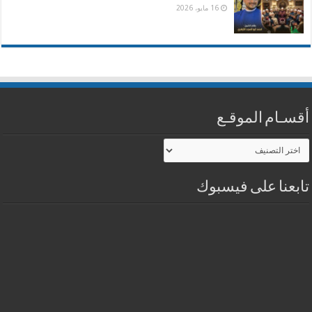
16 مايو، 2026
أقسـام الموقـع
أقسـام
الموقـع
تابعنا على فيسبوك