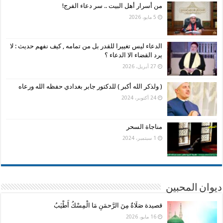
من أسرار أهل البيت .. سر دعاء الفرج!
5 مايو، 2026
الدعاء ليس تغييرا للقدر بل من تمامه , كيف نفهم حديث : لا
يرد القضاء الا الدعاء ؟
27 أبريل، 2026
( ولذكر الله أكبر ) للدكتور جابر بغدادي حفظه الله ورعاه
24 أكتوبر، 2024
مناجاة السحر
1 سبتمبر، 2024
ديوان المحبين
قصيدة صَلَاةٌ مِنَ الرَّحمَنِ مَا الْمِسْكُ أَطْيَبُ
16 مايو، 2026