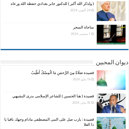
( ولذكر الله أكبر ) للدكتور جابر بغدادي حفظه الله ورعاه
24 أكتوبر، 2024
مناجاة السحر
1 سبتمبر، 2024
ديوان المحبين
قصيدة صَلَاةٌ مِنَ الرَّحمَنِ مَا الْمِسْكُ أَطْيَبُ
16 مايو، 2026
قصيدة ( هنا الحسين ) للشاعر الإسلامى بدرى البشيهي
30 يناير، 2026
قصيدة : يارب صل على النبى المصطفى مادام وجهك باقيا يا
ذا العلا