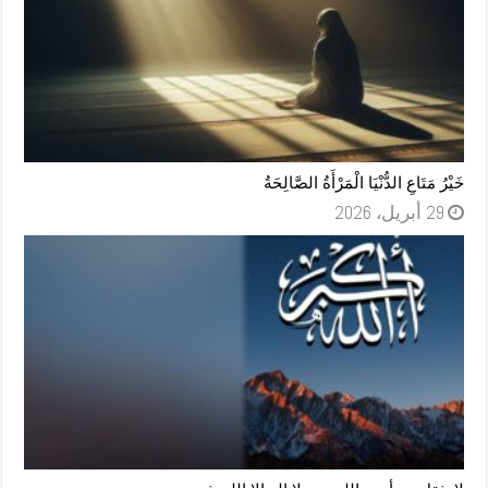
خَيْرُ مَتَاعِ الدُّنْيَا الْمَرْأَةُ الصَّالِحَةُ
29 أبريل، 2026