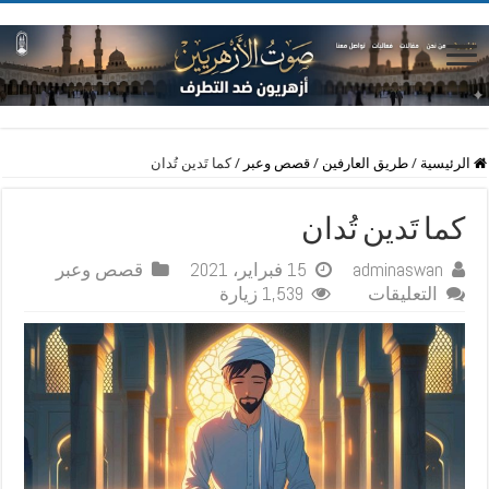
الرئيسية
/
طريق العارفين
/
قصص وعبر
/
كما تَدين تُدان
كما تَدين تُدان
adminaswan
15 فبراير، 2021
قصص وعبر
على
التعليقات
1,539 زيارة
كما
تَدين
تُدان
مغلقة