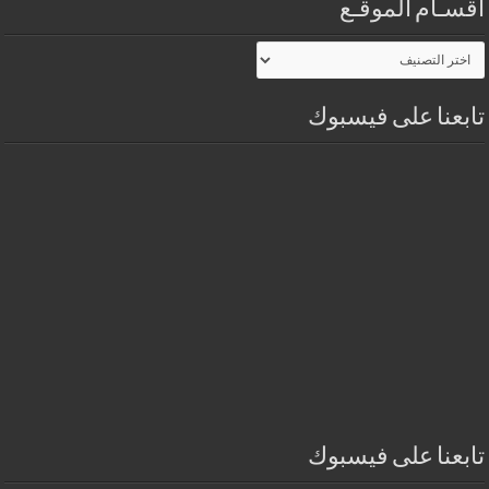
أقسـام الموقـع
أقسـام
الموقـع
تابعنا على فيسبوك
تابعنا على فيسبوك