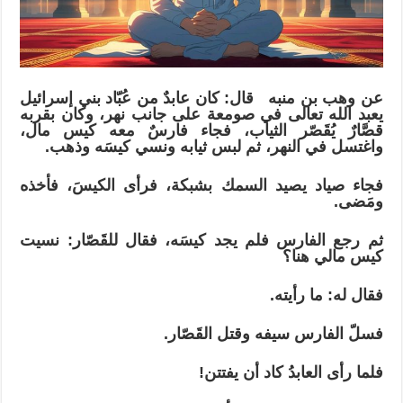
عن وهب بن منبه قال: كان عابدٌ من عُبّاد بني إسرائيل
يعبد الله تعالى في صومعة على جانب نهر، وكان بقربه
قصَّارٌ يُقَصّر الثياب، فجاء فارسٌ معه كيس مال،
واغتسل في النهر، ثم لبس ثيابه ونسي كيسَه وذهب.
فجاء صياد يصيد السمك بشبكة، فرأى الكيسَ، فأخذه
ومَضى.
ثم رجع الفارس فلم يجد كيسَه، فقال للقَصّار: نسيت
كيس مالي هنا؟
فقال له: ما رأيته.
فسلّ الفارس سيفه وقتل القَصّار.
فلما رأى العابدُ كاد أن يفتتن!