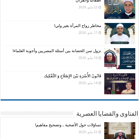
أطفالنا والقرآن
22 مايو، 2026
مخاطر زواج المرأة بغير ولي!
17 مايو، 2026
نزول سن الحضانة بين أسئلة المصريين وأجوبة العلماء!
16 مايو، 2026
قَانُونُ الأُسْرَةِ بَيْنَ الإِصْلَاحِ وَ التَّفْكِيك
14 مايو، 2026
الفتاوى والقضايا العصرية
تساؤلات حول الأضحية .. وتصحيح مفاهيم!
22 مايو، 2026