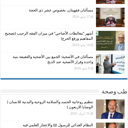
مسألتان فقهيتان، بخصوص عشر ذي الحجة
17 مايو، 2026
أشهر “مغالطات الأضاحي” في ميزان الفقه الرحيب (تصحيح
المفاهيم ورفع الحرج)
16 مايو، 2026
مسألتان في الأضحية: الجمع بين الأضحية والعقيقة بنية
واحدة وفرار الأضحية عند الذبح
9 مايو، 2026
طب وصحة
تنظيم روحانية الجسد والسلامة الروحية والبدنية للانسان (
الوصايا الاربعون )
15 أبريل، 2025
النظام الغذائي للرسول ﷺ والاعجاز العلمي فيه