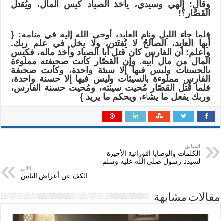
وقال: إلهي وسيدي، يأخذ الصياد كيس المال، ويُقتل
القَصَّار؟!
فلما جاء الليل ونام العابد، أوحى الله إليه في منامه: {
أيها العابد، الصالحُ لا يُفتَتن، ولا يخل في علم ربك.
واعلم: أن الفارس كان قتل أبا الصياد وأخذ ماله، فكيس
المال من مال أبيه. وإن القصّار كانت صحيفته مملوءة
بالحسنات وليس فيها إلا سيئة واحدة، وكانت صحيفة
الفارس مملوءة بالسيئات وليس فيها إلا حسنة واحدة،
فلما قُتل القصّار مُحيت سيئته، ومُحيت حسنة الفارس،
وربك يفعل ما يشاء، ويحكم ما يريد }
السابق
ﺍﻟﻜﻠﻤﺎﺕ والوصايا النورانية ﺍلأﺧﻴﺮﺓ
لسيدنا رﺳﻮﻝ صلى ﺍﻟﻠﻪ ﻋﻠﻴﻪ ﻭﺳﻠﻢ
التالي
الكف عن أعراض الناس
مقالات مشابهة