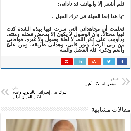
فلم أشعر إلا والهاتف قد نادانى:
“يا هذا إنما الحيلة فى ترك الحيل”.
فعلمت أن مجاهداتى التى سرت فيها بهذه الشدة كنت
فيها محتالاً، وأن الوصول لا يكون إلا بمحض فضله ومنته،
وداومت على ذكر الله، لا لعلة وصول ولا غيره. فوافانى
من ربى الرضا، ونور قلبى، وهدانى طريقه، ومن علىّ
وأنعم وتكرم فله الفضل والمنة‍‍‍
السابق
المؤمن له ثلاثة أعين
التالي
تبرك بني إسرائيل بالتابوت وعدم
إنكار القرآن لذلك
مقالات مشابهة