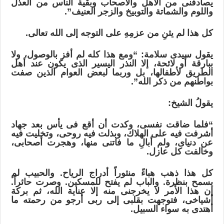
يصادفنى من الأهل والأصحاب وبقية الناس من العذل
واللوم والشماتة والتوبيخ والزجر العنيف”.
كل هذا لم يثنِ من عزمِهِ على التوجه إلى الله تعالى.
يقول سيدى سلامة: “ومع هذا كله لم أفز بالوصول، ولا
ببارقة أو لائحة، إلا النذر اليسير الذى يكون عند أهل
الطريق لأطفالها، بل وربما لبعض العوام الذين صفت
بواطنهم من ذكر الله”.
يقولُ الشيخ:
“فلما ضاقت نفسى، وكدت أن أقع فى يأس بعد جهاد
أشرفت فيه على الهلاك، وبذلت فيه روحى، وتخليت فيه
عن دنياى، ولم أبالِ ما فاتنى منها، وهجرت أصحابى،
وخالفت كل عازل.
كل هذا ذهب هباءً منثوراً أدراج الرياح. والحبيب لم
يسمح بنظرة. والباب لم يفتح للمسكين. وصرت حائراً.
إن هذا الأمر لا يخرجنى منه إلا عناية الله، ثم بركة
أشياخى، فتوجهت بقلبى إلى ربى أرجو من رحمته ما
أهتدى به سواء السبيل.