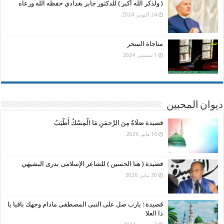
( ولذكر الله أكبر ) للدكتور جابر بغدادي حفظه الله ورعاه
24 أكتوبر، 2024
مناجاة السحر
1 سبتمبر، 2024
ديوان المحبين
قصيدة صَلَاةٌ مِنَ الرَّحمَنِ مَا الْمِسْكُ أَطْيَبُ
16 مايو، 2026
قصيدة ( هنا الحسين ) للشاعر الإسلامى بدرى البشيهي
30 يناير، 2026
قصيدة : يارب صل على النبى المصطفى مادام وجهك باقيا يا
ذا العلا