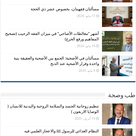
مسألتان فقهيتان، بخصوص عشر ذي الحجة
17 مايو، 2026
أشهر “مغالطات الأضاحي” في ميزان الفقه الرحيب (تصحيح
المفاهيم ورفع الحرج)
16 مايو، 2026
مسألتان في الأضحية: الجمع بين الأضحية والعقيقة بنية
واحدة وفرار الأضحية عند الذبح
9 مايو، 2026
طب وصحة
تنظيم روحانية الجسد والسلامة الروحية والبدنية للانسان (
الوصايا الاربعون )
15 أبريل، 2025
النظام الغذائي للرسول ﷺ والاعجاز العلمي فيه