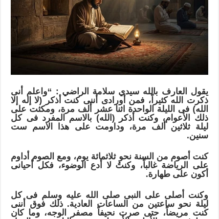
يقول العارف بالله سيدي سلامة الراضي : “واعلم أنى
ذكرت الله كثيراً، فمن أورادى أننى كنت أذكر (لا إله إلا
الله) فى الليلة الواحدة اثنا عشر ألف مرة، ومكثت على
ذلك الأعوام، وكنت أذكر (الله) بالاسم المفرد فى كل
ليلة ثلاثين ألف مرة، وداومت على هذا الاسم ست
سنين.
كنت أصوم من السنة نحو ثلاثمائة يوم، ومع الصوم أداوم
على الرياضة غالباً، وكنتُ لا أدع الوضوء، فكل أحيانى
أكون على طهارة.
وكنت أصلى على النبى صلى الله عليه وسلم فى كل
ليلة نحو ساعتين من الساعات العادية. ذلك فوق أننى
كنت مريضاً، حتى صرت نحيفاً مصفر الوجه، وما كان