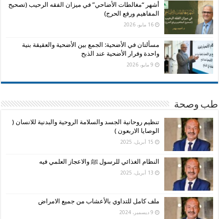
أشهر “مغالطات الأضاحي” في ميزان الفقه الرحيب (تصحيح
المفاهيم ورفع الحرج)
16 مايو، 2026
مسألتان في الأضحية: الجمع بين الأضحية والعقيقة بنية
واحدة وفرار الأضحية عند الذبح
9 مايو، 2026
طب وصحة
تنظيم روحانية الجسد والسلامة الروحية والبدنية للانسان (
الوصايا الاربعون )
15 أبريل، 2025
النظام الغذائي للرسول ﷺ والاعجاز العلمي فيه
13 أبريل، 2025
ملف كامل للتداوي بالأعشاب من جميع الامراض
9 ديسمبر، 2024