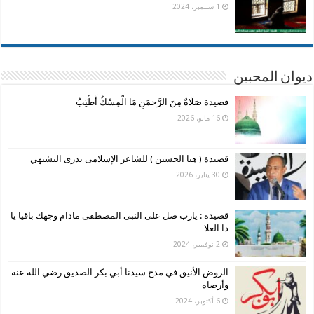
1 سبتمبر، 2024
ديوان المحبين
قصيدة صَلَاةٌ مِنَ الرَّحمَنِ مَا الْمِسْكُ أَطْيَبُ
16 مايو، 2026
قصيدة ( هنا الحسين ) للشاعر الإسلامى بدرى البشيهي
30 يناير، 2026
قصيدة : يارب صل على النبى المصطفى مادام وجهك باقيا يا
ذا العلا
2 نوفمبر، 2024
الروض الأنيق في مدح سيدنا أبي بكر الصديق رضي الله عنه
وأرضاه
6 أكتوبر، 2024