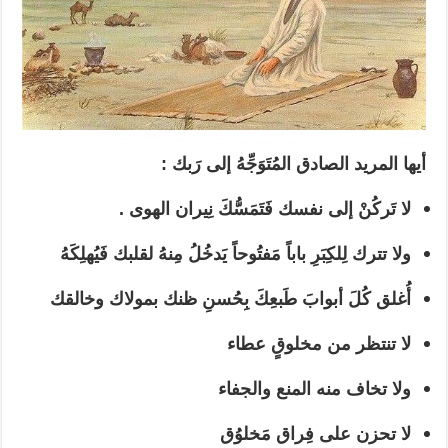
أيها المريد الصادق المُتَوَجِّهُ إلى رَبك :
لا تَركُنْ إلى نفسك فَتَمَسُّكَ نِيران الهوى .
ولا تترك لِلكِبَرِ باباً مَفتُوحاً يَدخُلُ مِنهُ لقلبك فَيُهلِكَهُ
أُغلق كُلَ أبوابَ طَبعِكَ بِحُسنِ ظنك بمولاك وخالقك
لا تنتظر من مخلوقٍ عطاء
ولا تخاف منه المنع والجفاء
لا تحزن على فِراق مَخلوُق