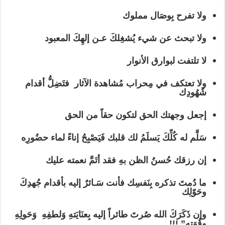
ولا تفرح بِوصَال مملوك
ولا تبحث عن شيء يُشغِلكَ عـن إلهِكَ المعبود
لا تلتفت لبوارق الأنوار
ولا تعتكف في مِحراب مُشاهدة الآثار فتَضِلُّ أقدام
شُهُودِك
إجعل وجهتك الحق لتكون حقاً من الحق
سَلَّم له كُلِّكَ يَسلَمُ لك قلبك فَيَصْبِحُ إناءً لماء حضُورِه
إن رزقك حُسنُ الظن بهِ فقد أتَمَّ نعمته عليك
ما دُمتَ تذكره بِنَفسِك فأنت سَـائرٌ إليه بأقدام جُهدِكَ
وحَوّلِك
وإن ذَكَرَكَ الله صُرتَ طائراً إليه بِعنَايَتهِ وَلطفِهِ وَحَولِهِ
وقُوَتِه”.!!!