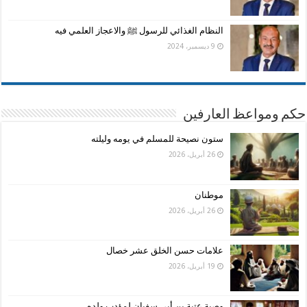
النظام الغذائي للرسول ﷺ والاعجاز العلمي فيه
9 ديسمبر، 2024
حكم ومواعظ العارفين
ستون نصيحة للمسلم في يومه وليلته
26 أبريل، 2026
موطنان
26 أبريل، 2026
علامات حسن الخلق عشر خصال
19 أبريل، 2026
وصية عتبة بن أبي سفيان لمؤدب ولده