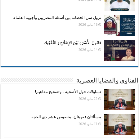
نزول سن الحضانة بين أسئلة المصريين وأجوبة العلماء!
16 مايو، 2026
قَانُونُ الأُسْرَةِ بَيْنَ الإِصْلَاحِ وَ التَّفْكِيك
14 مايو، 2026
الفتاوى والقضايا العصرية
تساؤلات حول الأضحية .. وتصحيح مفاهيم!
22 مايو، 2026
مسألتان فقهيتان، بخصوص عشر ذي الحجة
17 مايو، 2026