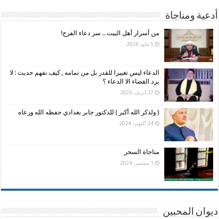
أدعية ومناجاة
من أسرار أهل البيت .. سر دعاء الفرج!
5 مايو، 2026
الدعاء ليس تغييرا للقدر بل من تمامه , كيف نفهم حديث : لا
يرد القضاء الا الدعاء ؟
27 أبريل، 2026
( ولذكر الله أكبر ) للدكتور جابر بغدادي حفظه الله ورعاه
24 أكتوبر، 2024
مناجاة السحر
1 سبتمبر، 2024
ديوان المحبين