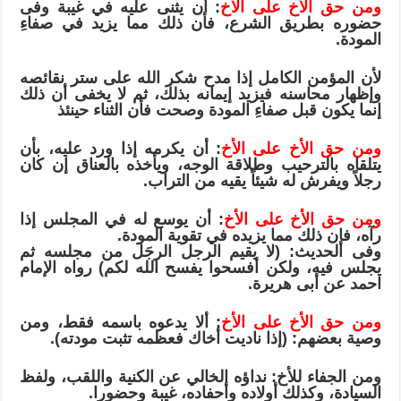
ومن حق الأخ على الأخ
: أن يثنى عليه في غيبة وفى
حضوره بطريق الشرع، فأن ذلك مما يزيد في صفاءِ
المودة.
لأن المؤمن الكامل إذا مدح شكر الله على ستر نقائصه
وإظهار محاسنه فيزيد إيمانه بذلك، ثم لا يخفى أن ذلك
إنما يكون قبل صفاءِ المودة وصحت فأن الثناء حينئذ
ومن حق الأخ على الأخ
: أن يكرمه إذا ورد عليه، بأن
يتلقاه بالترحيب وطلاقة الوجه، ويأخذه بالعناق إن كان
رجلاً ويفرش له شيئاً يقيه من التراب.
ومن حق الأخ على الأخ
: أن يوسع له في المجلس إذا
رآه، فإن ذلك مما يزيده في تقوية المودة.
وفى الحديث: (لا يقيم الرجل الرجَل من مجلسه ثم
يجلس فيه، ولكن أفسحوا يفسح الله لكم) رواه الإمام
احمد عن أبى هريرة.
ومن حق الأخ على الأخ
: ألا يدعوه باسمه فقط، ومن
وصية بعضهم: (إذا ناديت أخاك فعظمه تثبت مودته).
ومن الجفاء للأخ: نداؤه الخالي عن الكنية واللقب، ولفظ
السيادة، وكذلك أولاده وأحفاده، غيبة وحضورا.