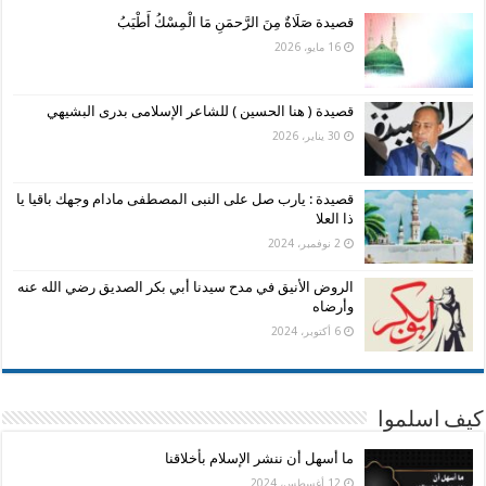
قصيدة صَلَاةٌ مِنَ الرَّحمَنِ مَا الْمِسْكُ أَطْيَبُ
16 مايو، 2026
قصيدة ( هنا الحسين ) للشاعر الإسلامى بدرى البشيهي
30 يناير، 2026
قصيدة : يارب صل على النبى المصطفى مادام وجهك باقيا يا
ذا العلا
2 نوفمبر، 2024
الروض الأنيق في مدح سيدنا أبي بكر الصديق رضي الله عنه
وأرضاه
6 أكتوبر، 2024
كيف اسلموا
ما أسهل أن ننشر الإسلام بأخلاقنا
12 أغسطس، 2024