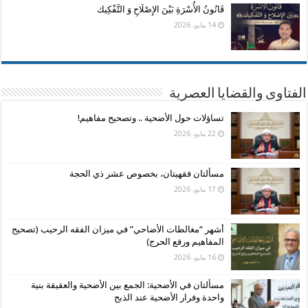
قَانُونُ الأُسْرَةِ بَيْنَ الإِصْلَاحِ وَ التَّفْكِيك
14 مايو، 2026
الفتاوى والقضايا العصرية
تساؤلات حول الأضحية .. وتصحيح مفاهيم!
22 مايو، 2026
مسألتان فقهيتان، بخصوص عشر ذي الحجة
17 مايو، 2026
أشهر “مغالطات الأضاحي” في ميزان الفقه الرحيب (تصحيح
المفاهيم ورفع الحرج)
16 مايو، 2026
مسألتان في الأضحية: الجمع بين الأضحية والعقيقة بنية
واحدة وفرار الأضحية عند الذبح