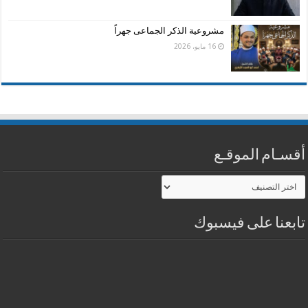
مشروعية الذكر الجماعى جهراً
16 مايو، 2026
أقسـام الموقـع
أقسـام
الموقـع
تابعنا على فيسبوك