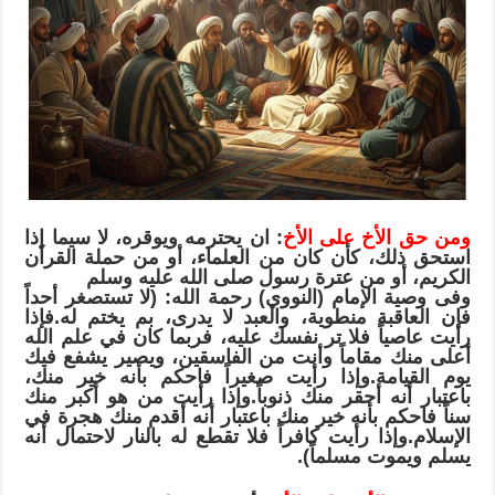
[الجزء
الثانى]
مغلقة
ومن حق الأخ على الأخ
: ان يحترمه ويوقره، لا سيما إذا
استحق ذلك، كأن كان من العلماء، أو من حملة القراَن
الكريم، أو من عترة رسول صلى الله عليه وسلم
وفى وصية الإمام (النووي) رحمة الله: (لا تستصغر أحداً
فإن العاقبة منطوية، والعبد لا يدرى، بم يختم له.فإذا
رأيت عاصياً فلا تر نفسك عليه، فربما كان في علم الله
أعلى منك مقاماً وأنت من الفاسقين، ويصير يشفع فيك
يوم القيامة.وإذا رأيت صغيراً فاحكم بأنه خير منك،
باعتبار أنه أحقر منك ذنوباً.وإذا رأيت من هو أكبر منك
سناً فاحكم بأنه خير منك باعتبار أنه أقدم منك هجرة في
الإسلام.وإذا رأيت كافراً فلا تقطع له بالنار لاحتمال أنه
يسلم ويموت مسلماً).