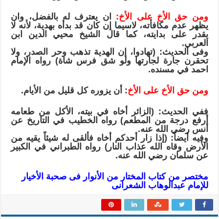
ومن حق الأخ على الأخ:
ان يعترف له بالفضل، وان
يظهر عدم مكافأته، لاسيما إن كان قد بدأه بهدية، لأنه لا
يقدر على بدايته، كما قال الشيخ محيي الدين ابن
العربي.
وفى الحديث: (تهادوا، إن الهدية تذهب وحر الصدر، ولا
تحقرن جارة لجارتها ولو شق فرس شاة) رواه الإمام
احمد في مسنده.
ومن حق الأخ على الأخ
: أن يزوره كل قليل من الأيام.
ففي الحديث: (الزائر أخاه في بيته، الأكل من طعامه
أرفع درجة من المطعم) رواه الخطيب في التاريخ عن
أنس رضي الله عنه.
وفيه أيضاً: (إذا زار أحدكم أخاه فألقى له شيئاً يقيه من
الأرض وقاه الله عذاب النار) رواه الطبراني في الكبير
عن سلمان رضي الله عنه.
مختصر من كتاب المختار من الأنوار فى صحبة الأخيار
للإمام عبدالوهاب الشعرانى