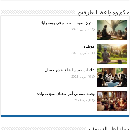
حكم ومواعظ العارفين
ستون نصيحة للمسلم في يومه وليلته
26 أبريل، 2026
موطنان
26 أبريل، 2026
علامات حسن الخلق عشر خصال
19 أبريل، 2026
وصية عتبة بن أبي سفيان لمؤدب ولده
8 يوليو، 2024
جهاد أهل التصوف