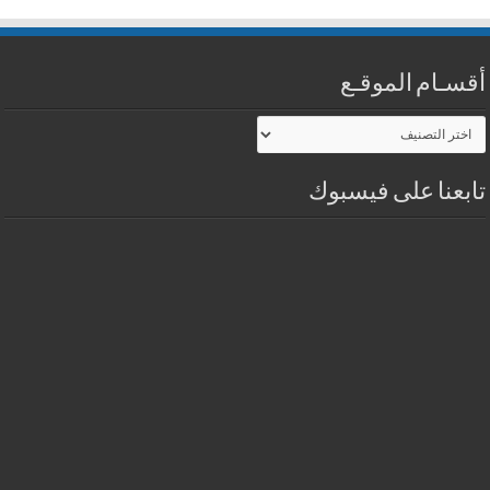
أقسـام الموقـع
أقسـام
الموقـع
تابعنا على فيسبوك