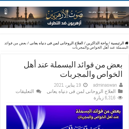
الرئيسية
/
واحة الذاكرين
/
العلاج الروحانى لمن فى دنياه يعانى
/
بعض من فوائد
البسملة عند أهل الخواص والمجربات
بعض من فوائد البسملة عند أهل
الخواص والمجربات
adminaswan
19 يناير، 2021
على
العلاج الروحانى لمن فى دنياه يعانى
التعليقات
بعض
6,316 زيارة
من
فوائد
البسملة
عند
أهل