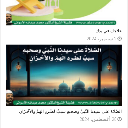
علاجك في يدك
2 سبتمبر، 2024
الصَّلاةَ على سيدنا النَّبيِّ وصحبهِ سببٌ لطَـردِ الهَمِّ والأحْـزَانِ
28 أغسطس، 2024