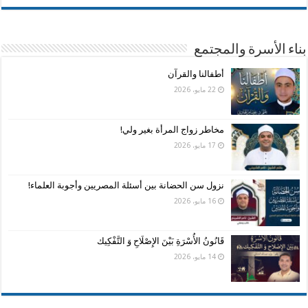
بناء الأسرة والمجتمع
أطفالنا والقرآن
22 مايو، 2026
مخاطر زواج المرأة بغير ولي!
17 مايو، 2026
نزول سن الحضانة بين أسئلة المصريين وأجوبة العلماء!
16 مايو، 2026
قَانُونُ الأُسْرَةِ بَيْنَ الإِصْلَاحِ وَ التَّفْكِيك
14 مايو، 2026