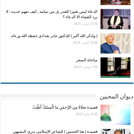
الدعاء ليس تغييرا للقدر بل من تمامه , كيف نفهم حديث : لا
يرد القضاء الا الدعاء ؟
27 أبريل، 2026
( ولذكر الله أكبر ) للدكتور جابر بغدادي حفظه الله ورعاه
24 أكتوبر، 2024
مناجاة السحر
1 سبتمبر، 2024
ديوان المحبين
قصيدة صَلَاةٌ مِنَ الرَّحمَنِ مَا الْمِسْكُ أَطْيَبُ
16 مايو، 2026
قصيدة ( هنا الحسين ) للشاعر الإسلامى بدرى البشيهي