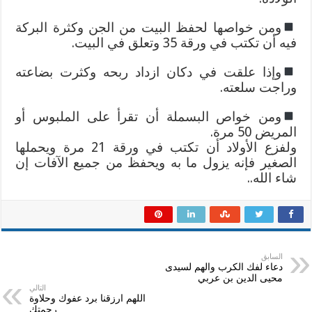
ومن خواصها لحفظ البيت من الجن وكثرة البركة
فيه أن تكتب في ورقة 35 وتعلق في البيت.
وإذا علقت في دكان ازداد ربحه وكثرت بضاعته
وراجت سلعته.
ومن خواص البسملة أن تقرأ على الملبوس أو
المريض 50 مرة.
ولفزع اﻷولاد أن تكتب في ورقة 21 مرة ويحملها
الصغير فإنه يزول ما به ويحفظ من جميع اﻵفات إن
شاء الله..
السابق
دعاء لفك الكرب والهم لسيدى
محيى الدين بن عربي
التالي
اللهم ارزقنا برد عفوك وحلاوة
رحمتك