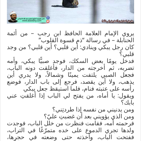
يروي الإمام العلامة الحافظ ابن رجب – من أئمة
الحنابلة – في رسالة “ذم قسوة القلوب”
كان رجل يبكي وينادي: أين قلبي؟ أين قلبي؟ من وجد
قلبي؟
فدخل يومًا بعض السكك، فوجد صبيًّا يبكي، وأمه
تضربه، ثم أخرجته من الدار، فأغلقت دونه الباب،
فجعل الصبي يلتفت يمينًا وشمالاً، ولا يدري أين
يذهب، ولا أين يقصد، فرجع إلى باب الدار، فوضع
رأسه على عتبته فنام، فلما استيقظ جعل يبكي
ويقول: يا أماه، من يفتح لي الباب إذا أغلقتِ عني
بابك؟
ومن يدنيني من نفسه إذا طردتِني؟
ومن الذي يؤويني بعد أن غضبتِ عليّ؟
فرحمته أمه، فقامت فنظرت من خلل الباب، فوجدت
ولدها تجري الدموع على خده متمرّغًا في التراب،
ففتحت الباب، وأخذته حتى وضعته في حجرها،