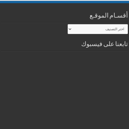
أقسـام الموقـع
أقسـام
الموقـع
تابعنا على فيسبوك