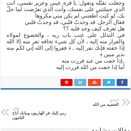
وجعلت تقبّله وتقول: يا قرة عيني وعزيز نفسي، أنت
الذي حملتني على نفسك، وأنت الذي تعرّضت لما حلّ
بك، لو كنت أطعتني لم يكن مني مكروها
فقال الرجل: قد وجدتُ قلبي، قد وجدتُ قلبي
هل تعرف كيف وجد قلبه ؟؟
في التذلل على عتب باب ربه ، والخضوع لمولاه
والفرار منه إليه ، لأن كل شيء تخافه تفر منه إلا الله
إذا خفته فإنك تفر إليه .. ﴿ ففروا إلى الله إني لكم منه
نذير مبين ﴾
..إذا خفت من عبد فررت منه
أما إذا خفت من الله فررت إليه
السابق
الخشية من الله
التالي
ربي إليك فر الهاربون وببابك أناخ
التائبون
مقالات مشابهة