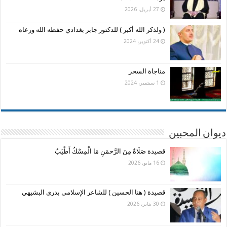
27 أبريل، 2026
( ولذكر الله أكبر ) للدكتور جابر بغدادي حفظه الله ورعاه
24 أكتوبر، 2024
مناجاة السحر
1 سبتمبر، 2024
ديوان المحبين
قصيدة صَلَاةٌ مِنَ الرَّحمَنِ مَا الْمِسْكُ أَطْيَبُ
16 مايو، 2026
قصيدة ( هنا الحسين ) للشاعر الإسلامى بدرى البشيهي
30 يناير، 2026