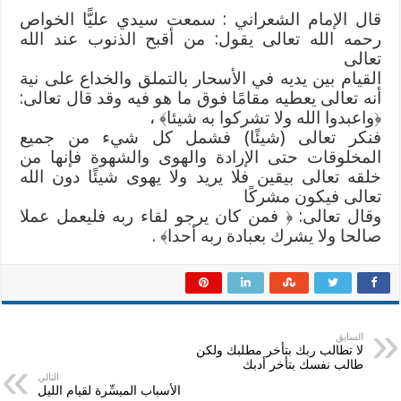
قال الإمام الشعراني : سمعت سيدي عليًّا الخواص
رحمه الله تعالى يقول: من أقبح الذنوب عند الله
تعالى
القيام بين يديه في الأسحار بالتملق والخداع على نية
أنه تعالى يعطيه مقامًا فوق ما هو فيه وقد قال تعالى:
﴿واعبدوا الله ولا تشركوا به شيئا﴾ ،
فنكر تعالى (شيئًا) فشمل كل شيء من جميع
المخلوقات حتى الإرادة والهوى والشهوة فإنها من
خلقه تعالى بيقين فلا يريد ولا يهوى شيئًا دون الله
تعالى فيكون مشركًا
وقال تعالى: ﴿ فمن كان يرجو لقاء ربه فليعمل عملا
صالحا ولا يشرك بعبادة ربه أحدا﴾ .
السابق
لا تطالب ربك بتأخر مطلبك ولكن
طالب نفسك بتأخر أدبك
التالي
الأسباب الميسِّرة لقيام الليل