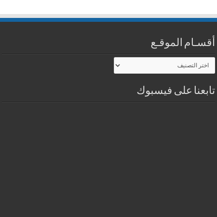
أقسـام الموقـع
أقسـام
الموقـع
تابعنا على فيسبوك