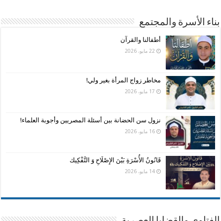
بناء الأسرة والمجتمع
أطفالنا والقرآن
22 مايو، 2026
مخاطر زواج المرأة بغير ولي!
17 مايو، 2026
نزول سن الحضانة بين أسئلة المصريين وأجوبة العلماء!
16 مايو، 2026
قَانُونُ الأُسْرَةِ بَيْنَ الإِصْلَاحِ وَ التَّفْكِيك
14 مايو، 2026