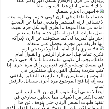
يزيدون في الزن والإلحاح بشكل أكبر وأكثر عنداً،
لذلك لا يفضل اتباع هذا الأسلوب بتاتاً.
اظهري الحزم لطفلكِ
عندما يبدأ طفلك في الزن كوني حازمة وصارمة معه.
لا تنساقي لزنه المستمر وامتنعي تماماً عن الضحكِ
أمامه في هذا الموقف. انظري إليه بكل حزم بحيث
تصل نظرات الرفض له بكل جدية. هكذا سيتعلم
احترامكِ كمربية له، كما سيتوقف عن الزن لإدراكه
أنها طريقة غير مجدية ليحصل على مبتغاه.
لا تغيري رأيكِ أمامه أبداً ولا ترضخي لزنه
فكري تماماُ قبل أخذ قرار الرفض أو القبول أمام
طفلكِ. يجب أن تكوني مقتنعة تماماً بذلك حتى لا يحز
في نفسكِ توسله وبكاؤه فتغيرين رأيكِ مرة أخرى. إذا
كنتِ مترددة يمكنكِ القول بأنكِ ستفكرين في
الموضوع وستقومين بالرد عليه بعد التفكير. واتفقي
معه أنه إذا فتح الموضوع مرة أخرى سيقابل بالرفض
تماماً.
أيضاً لا تنسي أن أسلوب الزن من الأساليب التي
تتعب الكثير من الأمهات مما يجعلهن يسارعن في
تنفيذ طلبات الطفل الزنان حتى يتوقف عن هذا
السلوك، لكن إياكِ والرضوخ له لأنكِ بهذا الفعل تأكدي