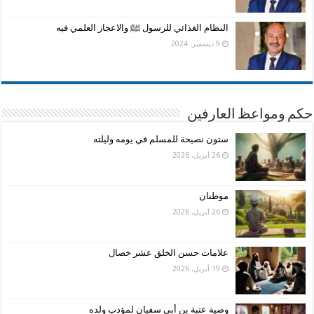
النظام الغذائي للرسول ﷺ والاعجاز العلمي فيه
9 ديسمبر، 2024
حكم ومواعظ العارفين
ستون نصيحة للمسلم في يومه وليلته
26 أبريل، 2026
موطنان
26 أبريل، 2026
علامات حسن الخلق عشر خصال
19 أبريل، 2026
وصية عتبة بن أبي سفيان لمؤدب ولده