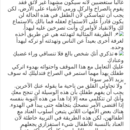
غالباً ستغضبين لأنه سيكون مشهداً غير لائق فقد
يقوم بالصراخ والركل ورمي الأشياء على الأرض، لكن
يجب أن تتماسكي لأن الطفل في هذه الحالة لن
يكون قادراً على الاستماع لعقله فما بالكِ بالاستماع
لكِ والانقياد لأوامركِ وأنت تصرخين عليه ليهدأ.
الطريقة المثالية لتهدئته هي عن طريق أخذه
لغرفة أخرى بعيداً عن الناس وتهدئته أو تركه ليهدأ
وحده.
تذكري أنكِ شخص بالغ فلا تنساقي وراء غضبكِ
وعنادكِ
عليكِ التعامل مع هذا الموقف واحتوائه بهدوء اتركي
طفلك يهدأ مهما استمر في الصراخ فتدليلكِ له سوف
يزيد الأمر سوءا
ً ولا تحاولي القلق من ناحية ما يقوله عنكِ الآخرين.
يجب أن يفهم طفلكِ بأن هذه الوسيلة لن تنجح معكِ
وأنكِ لن تتكلمي معه إلا إذا هدأ من هذه النوبة بنفسه
إذا اقتضى الأمر ننصحكِ بتجاهله حتى يبدأ في الهدوء.
هناك بعض الأمهات اللاتي يتبعن أسلوب العناد مع
أطفالهن، لكن هذه الطريقة في التربية خاطئة لأن
العناد بالنسبة للأطفال شيء استفزازي يجعلهم