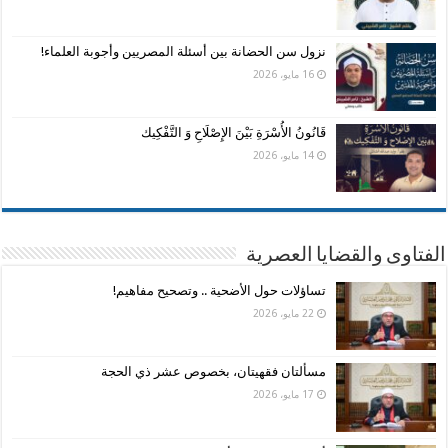
نزول سن الحضانة بين أسئلة المصريين وأجوبة العلماء!
16 مايو، 2026
قَانُونُ الأُسْرَةِ بَيْنَ الإِصْلَاحِ وَ التَّفْكِيك
14 مايو، 2026
الفتاوى والقضايا العصرية
تساؤلات حول الأضحية .. وتصحيح مفاهيم!
22 مايو، 2026
مسألتان فقهيتان، بخصوص عشر ذي الحجة
17 مايو، 2026