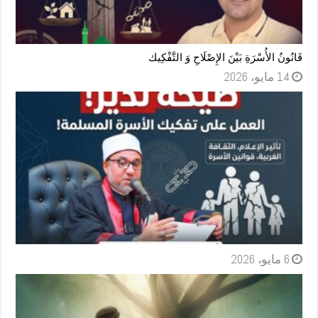
قَانُونُ الأُسْرَةِ بَيْنَ الإِصْلَاحِ وَ التَّفْكِيك
14 مايو، 2026
6 مايو، 2026