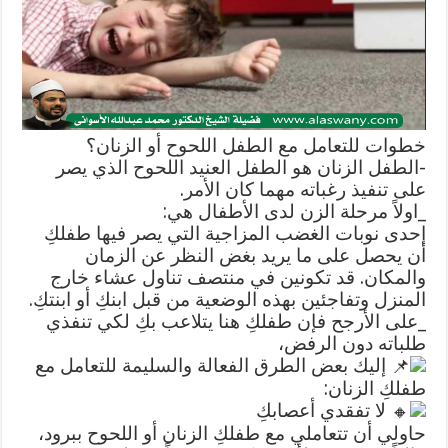
أو
الزنان
مغلقة
خطوات للتعامل مع الطفل اللحوح أو الزنان؟
-الطفل الزنان هو الطفل العنيد اللحوح الذي يصر
على تنفيذ رغباته مهما كان الأمر.
_اولاً مرحلة الزن لدى الأطفال هي:
إحدى نوبات الغضب المزاجية التي يصر فيها طفلكِ
أن يحصل على ما يريد بغض النظر عن الزمان
والمكان. قد تكونين في منتصف تناول عشاء خارج
المنزل وتفاجئين بهذه الوضعية من قبل ابنكِ أو ابنتكِ.
_على الأرجح فإن طفلكِ هنا يتلاعب بكِ لكي تنفذي
طلباته دون الرفض،
إليك بعض الطرق الفعالة والسليمة للتعامل مع
طفلكِ الزنان:
لا تفقدي أعصابكِ
حاولي أن تتعاملي مع طفلكِ الزنان أو اللحوح ببرود،