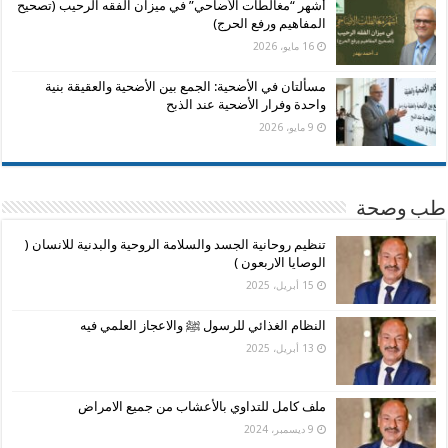
أشهر “مغالطات الأضاحي” في ميزان الفقه الرحيب (تصحيح
المفاهيم ورفع الحرج)
16 مايو، 2026
مسألتان في الأضحية: الجمع بين الأضحية والعقيقة بنية
واحدة وفرار الأضحية عند الذبح
9 مايو، 2026
طب وصحة
تنظيم روحانية الجسد والسلامة الروحية والبدنية للانسان (
الوصايا الاربعون )
15 أبريل، 2025
النظام الغذائي للرسول ﷺ والاعجاز العلمي فيه
13 أبريل، 2025
ملف كامل للتداوي بالأعشاب من جميع الامراض
9 ديسمبر، 2024