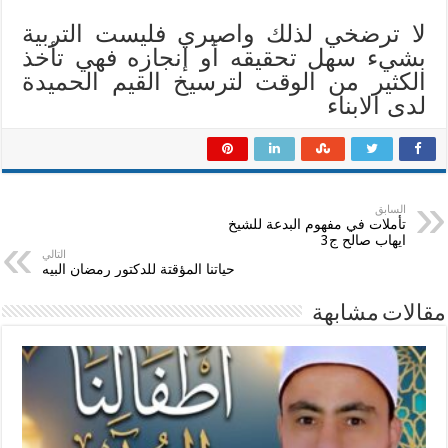
لا ترضخي لذلك واصبري فليست التربية
بشيء سهل تحقيقه أو إنجازه فهي تأخذ
الكثير من الوقت لترسيخ القيم الحميدة
لدى الابناء
السابق
تأملات في مفهوم البدعة للشيخ
ايهاب صالح ج3
التالي
حياتنا المؤقتة للدكتور رمضان البيه
مقالات مشابهة