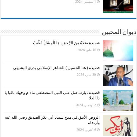
1 سبتمبر، 2024
ديوان المحبين
قصيدة صَلَاةٌ مِنَ الرَّحمَنِ مَا الْمِسْكُ أَطْيَبُ
16 مايو، 2026
قصيدة ( هنا الحسين ) للشاعر الإسلامى بدرى البشيهي
30 يناير، 2026
قصيدة : يارب صل على النبى المصطفى مادام وجهك باقيا يا
ذا العلا
2 نوفمبر، 2024
الروض الأنيق في مدح سيدنا أبي بكر الصديق رضي الله عنه
وأرضاه
6 أكتوبر، 2024