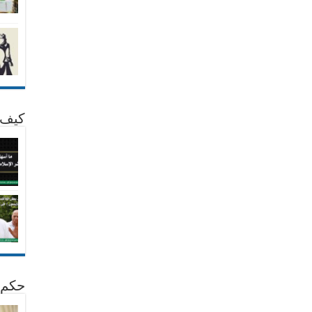
كيف 
حكم 