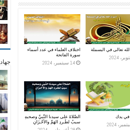
لله تعالى في البسملة
اختلاف العلماء في عدد أسماء
سورة الفاتحة
جهاد
14 سبتمبر، 2024
في يدك
الصَّلاةَ على سيدنا النَّبيِّ وصحبهِ
سببٌ لطَـردِ الهَمِّ والأحْـزَانِ
28 أغسطس، 2024