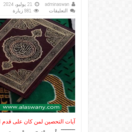
adminaswan
21 يوليو، 2024
على
التعليقات
981 زيارة
آيات
التحصين
لمن
كان
على
قدم
التمكين
مغلقة
آيات التحصين لمن كان على قدم ال
ــــــــ