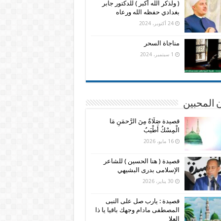
( ولذكر الله أكبر ) للدكتور جابر
بغدادي حفظه الله ورعاه
24 أكتوبر، 2024
مناجاة السحر
1 سبتمبر، 2024
 المحبين
قصيدة صَلَاةٌ مِنَ الرَّحمَنِ مَا
الْمِسْكُ أَطْيَبُ
16 مايو، 2026
قصيدة ( هنا الحسين ) للشاعر
الإسلامى بدرى البشيهي
30 يناير، 2026
قصيدة : يارب صل على النبى
المصطفى مادام وجهك باقيا يا ذا
العلا