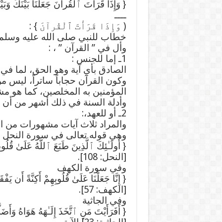
{ وَإِذَا قَرَأْتَ ٱلْقُرآنَ جَعَلْنَا بَيْنَكَ وَبَ
ــــ
( وَإِذَا قَرَأْتَ ٱلْقُرآنَ } :
خطاب للنبي صلى الله عليه وسلم ح
وأل في ” القرآن ” ، :
1ـ إما للجنس :
الصادق بأي آية وهو الحق، لما في
وكون القرآن حجاباً ساتراً، ليس 
المؤمنين به المخلصين، كما هو مش
وأدلة السنة في ذلك أشهر من أن ت
2ـ أو للعهد،:
والمراد ثلاث آيات مشهورات من ال
وهي قوله تعالى في سورة النحل
{ أُولَـٰئِكَ ٱلَّذِينَ طَبَعَ ٱللَّهُ عَلَىٰ قُلُو
[النحل: 108].
وفي سورة الكهف
{ إِنَّا جَعَلْنَا عَلَىٰ قُلُوبِهِمْ أَكِنَّةً أَن يَفْ
[الكهف: 57].
وفي الجاثية
{ أَفَرَأَيْتَ مَنِ ٱتَّخَذَ إِلَـٰهَهُ هَوَاهُ وَأَضَ