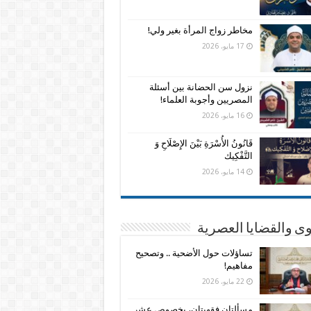
مخاطر زواج المرأة بغير ولي!
17 مايو، 2026
نزول سن الحضانة بين أسئلة
المصريين وأجوبة العلماء!
16 مايو، 2026
قَانُونُ الأُسْرَةِ بَيْنَ الإِصْلَاحِ وَ
التَّفْكِيك
14 مايو، 2026
وى والقضايا العصرية
تساؤلات حول الأضحية .. وتصحيح
مفاهيم!
22 مايو، 2026
مسألتان فقهيتان، بخصوص عشر