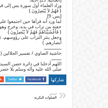
[الجاثية: 23] الآية،
وزاد العلماء أول سورة يس إلى قو
{ فَهُمْ لاَ يُبْصِرُونَ }
[يس: 9]
لما ورد أنه قرأها حين اجتمعوا على 
حفنة من تراب في يده، وخرج وهو 
{ فَأغْشَيْنَاهُمْ فَهُمْ لاَ يُبْصِرُونَ }
وجعل ينثر التراب على رؤوسهم، ثم
أبصارهم. )
ــــــــــــ
حاشية الصاوي / تفسير الجلالين (ت1241ه
ـــــــ
اللهم أدخلنا في دائرة حصن السيد 
صلى الله عليه وآله وسلم بلا حصر
Twitter
Facebook
شاركها
السابق
الصلوات البكرية