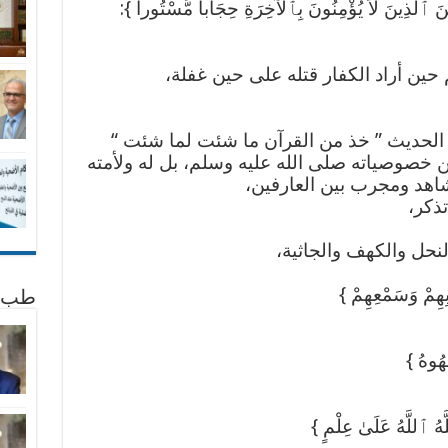
يْنَ ٱلَّذِينَ لاَ يُؤْمِنُونَ بِٱلآخِرَةِ حِجَاباً مَّسْتُوراً }:
ين أراد الكفار قتله على حين غفلة،
 الحديث ” خذ من القرآن ما شئت لما شئت “
من خصوصياته صلى الله عليه وسلم، بل له ولأمته
اهد ومجرب بين العارفين،
ذكر،
نحل والكهف والجاثية،
بِهِمْ وَسَمْعِهِمْ }
طب 
قَهُوهُ }
لَّهُ ٱللَّهُ عَلَىٰ عِلْمٍ }