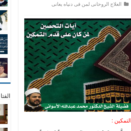
العلاج الروحانى لمن فى دنياه يعانى
الفتا
تمكين :