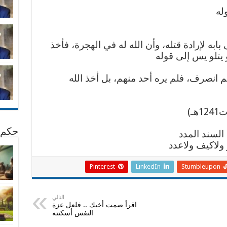
له
بابه لإرادة قتله، وأن الله له في الهجرة، فأخذ
يتلو يس إلى قوله
 انصرف، فلم يره أحد منهم، بل أخذ الله
ـ)
حكم 
السند المدد
 ولاكيف ولاعدد
Pinterest
LinkedIn
Stumbleupon
التالي
اقرأ صمت أخيك .. فلعل عزة
النفس أسكتته