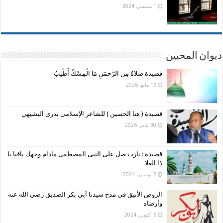
1 سبتمبر، 2024
ديوان المحبين
قصيدة صَلَاةٌ مِنَ الرَّحمَنِ مَا الْمِسْكُ أَطْيَبُ
16 مايو، 2026
قصيدة ( هنا الحسين ) للشاعر الإسلامى بدرى البشيهي
30 يناير، 2026
قصيدة : يارب صل على النبى المصطفى مادام وجهك باقيا يا
ذا العلا
2 نوفمبر، 2024
الروض الأنيق في مدح سيدنا أبي بكر الصديق رضي الله عنه
وأرضاه
6 أكتوبر، 2024