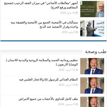
أشهر “مغالطات الأضاحي” في ميزان الفقه الرحيب (تصحيح
المفاهيم ورفع الحرج)
16 مايو، 2026
مسألتان في الأضحية: الجمع بين الأضحية والعقيقة بنية
واحدة وفرار الأضحية عند الذبح
9 مايو، 2026
طب وصحة
تنظيم روحانية الجسد والسلامة الروحية والبدنية للانسان (
الوصايا الاربعون )
15 أبريل، 2025
النظام الغذائي للرسول ﷺ والاعجاز العلمي فيه
13 أبريل، 2025
ملف كامل للتداوي بالأعشاب من جميع الامراض
9 ديسمبر، 2024