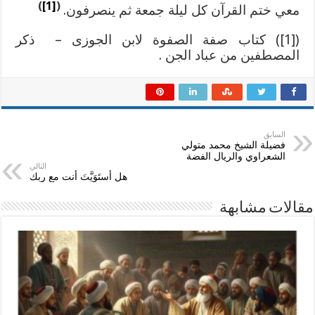
)
[1]
(
معي ختم القرآن كل ليلة جمعة ثم ينصرفون.
([1]) كتاب صفة الصفوة لابن الجوزى – ذكر
المصطفين من عباد الجن .
السابق
فضيلة الشيخ محمد متولي
الشعراوي والريال الفضة
التالي
هل أستَوَيَّتَ أنت مع ربك
مقالات مشابهة