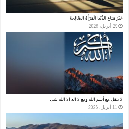
خَيْرُ مَتَاعِ الدُّنْيَا الْمَرْأَةُ الصَّالِحَةُ
29 أبريل، 2026
لا يثقل مع أسم الله ومع لا اله الا الله شي
11 أبريل، 2026