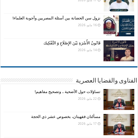
نزول سن الحضانة بين أسئلة المصريين وأجوبة العلماء!
16 مايو، 2026
قَانُونُ الأُسْرَةِ بَيْنَ الإِصْلَاحِ وَ التَّفْكِيك
14 مايو، 2026
الفتاوى والقضايا العصرية
تساؤلات حول الأضحية .. وتصحيح مفاهيم!
22 مايو، 2026
مسألتان فقهيتان، بخصوص عشر ذي الحجة
17 مايو، 2026