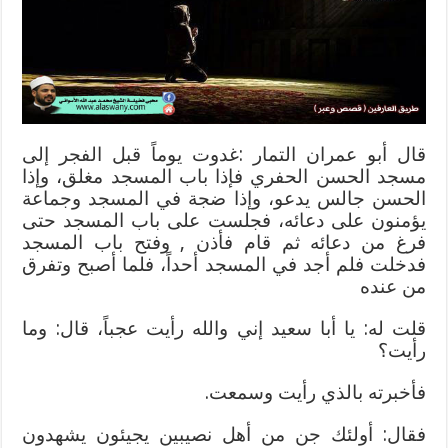
مغلقة
قال أبو عمران التمار :غدوت يوماً قبل الفجر إلى
مسجد الحسن الحفري فإذا باب المسجد مغلق، وإذا
الحسن جالس يدعو، وإذا ضجة في المسجد وجماعة
يؤمنون على دعائه، فجلست على باب المسجد حتى
فرغ من دعائه ثم قام فأذن , وفتح باب المسجد
فدخلت فلم أجد في المسجد أحداً، فلما أصبح وتفرق
من عنده
قلت له: يا أبا سعيد إني والله رأيت عجباً، قال: وما
رأيت؟
فأخبرته بالذي رأيت وسمعت.
فقال: أولئك جن من أهل نصيبين يجيئون يشهدون