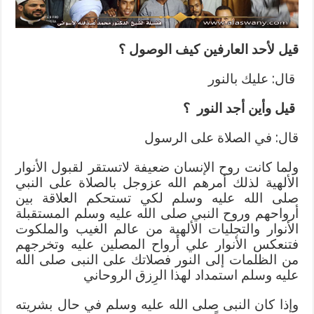
قيل لأحد العارفين كيف الوصول
؟
قال: عليك بالنور
قيل وأين أجد النور
؟
قال: في الصلاة على الرسول
ولما كانت روح الإنسان ضعيفة لاتستقر لقبول الأنوار
الألهية لذلك أمرهم الله عزوجل بالصلاة على النبي
صلى الله عليه وسلم لكي تستحكم العلاقة بين
أرواحهم وروح النبي صلى الله عليه وسلم المستقبلة
الأنوار والتجليات الألهية من عالم الغيب والملكوت
فتنعكس الأنوار علي أرواح المصلين عليه وتخرجهم
من الظلمات إلى النور فصلاتك ﻋﻠﻰ ﺍﻟﻨﺒﻰ ﺻﻠﻰ ﺍﻟﻠﻪ
ﻋﻠﻴﻪ ﻭﺳﻠﻢ ﺍﺳﺘﻤﺪﺍﺩ ﻟﻬﺬﺍ ﺍﻟﺮِﺯﻕ ﺍﻟﺮﻭﺣﺎﻧﻲ
ﻭﺇﺫﺍ ﻛﺎﻥ ﺍﻟﻨﺒﻰ ﺻﻠﻰ ﺍﻟﻠﻪ ﻋﻠﻴﻪ ﻭﺳﻠﻢ ﻓﻲ ﺣﺎﻝ ﺑﺸﺮﻳﺘﻪ