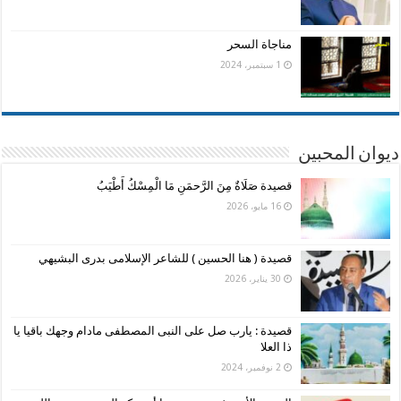
مناجاة السحر
1 سبتمبر، 2024
ديوان المحبين
قصيدة صَلَاةٌ مِنَ الرَّحمَنِ مَا الْمِسْكُ أَطْيَبُ
16 مايو، 2026
قصيدة ( هنا الحسين ) للشاعر الإسلامى بدرى البشيهي
30 يناير، 2026
قصيدة : يارب صل على النبى المصطفى مادام وجهك باقيا يا
ذا العلا
2 نوفمبر، 2024