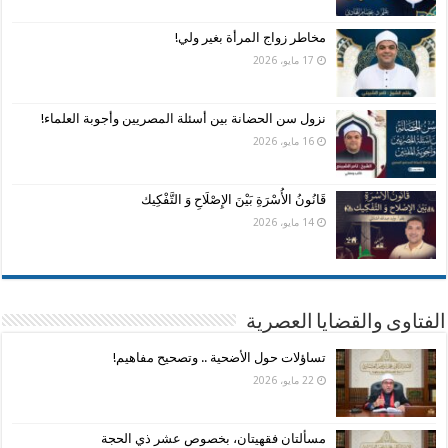
مخاطر زواج المرأة بغير ولي!
17 مايو، 2026
نزول سن الحضانة بين أسئلة المصريين وأجوبة العلماء!
16 مايو، 2026
قَانُونُ الأُسْرَةِ بَيْنَ الإِصْلَاحِ وَ التَّفْكِيك
14 مايو، 2026
الفتاوى والقضايا العصرية
تساؤلات حول الأضحية .. وتصحيح مفاهيم!
22 مايو، 2026
مسألتان فقهيتان، بخصوص عشر ذي الحجة