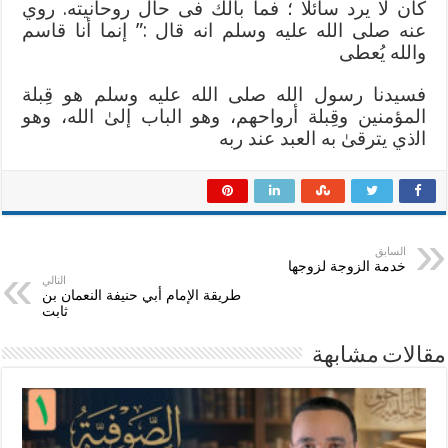
ﻛﺎﻥ ﻻ ﻳﺮﺩ ﺳﺎﺋﻠًﺎ ؛ ﻓﻤﺎ ﺑﺎﻟﻚ ﻓﻰ ﺣﺎﻝ ﺭﻭﺣﺎﻧﻴﺘﻪ. روي
عنه صلى الله عليه وسلم اﻧﻪ ﻗﺎﻝ :” ﺇﻧﻤﺎ ﺃﻧﺎ ﻗﺎﺳﻢ
ﻭﺍﻟﻠﻪ ﻳُﻌﻄﻰ
فسيدنا ﺭﺳﻮﻝ ﺍﻟﻠﻪ ﺻﻠﻰ ﺍﻟﻠﻪ ﻋﻠﻴﻪ ﻭﺳﻠﻢ ﻫﻮ ﻗِﺒﻠﺔ
ﺍﻟﻤﺆﻣﻨﻴﻦ ﻭﻗِﺒﻠﺔ ﺃﺭﻭﺍﺣﻬﻢ، ﻭﻫﻮ ﺍﻟﺒﺎﺏ ﺇﻟﻰٰ ﺍﻟﻠﻪ، وهو
ﺍﻟذي ﻳﺘﺮﻗﻰٰ به ﺍﻟﻌﺒﺪ ﻋﻨﺪ ﺭﺑﻪ
السابق
خدمة الزوجة لزوجها
التالي
طريقة الإمام أبي حنيفة النعمان بن
ثابت
مقالات مشابهة