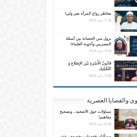
مخاطر زواج المرأة بغير ولي!
17 مايو، 2026
نزول سن الحضانة بين أسئلة
المصريين وأجوبة العلماء!
16 مايو، 2026
قَانُونُ الأُسْرَةِ بَيْنَ الإِصْلَاحِ وَ
التَّفْكِيك
14 مايو، 2026
وى والقضايا العصرية
تساؤلات حول الأضحية .. وتصحيح
مفاهيم!
22 مايو، 2026
مسألتان فقهيتان، بخصوص عشر