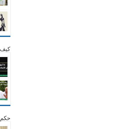
كيف 
حكم 