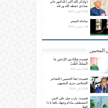
( ولذكر الله أكبر ) للدكتور جابر
بغدادي حفظه الله ورعاه
24 أكتوبر، 2024
مناجاة السحر
1 سبتمبر، 2024
 المحبين
قصيدة صَلَاةٌ مِنَ الرَّحمَنِ مَا
الْمِسْكُ أَطْيَبُ
16 مايو، 2026
قصيدة ( هنا الحسين ) للشاعر
الإسلامى بدرى البشيهي
30 يناير، 2026
قصيدة : يارب صل على النبى
المصطفى مادام وجهك باقيا يا ذا
العلا