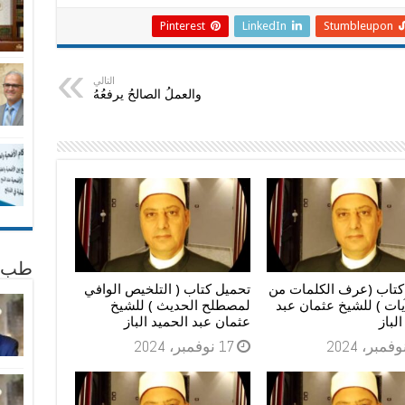
Pinterest
LinkedIn
Stumbleupon
التالي
والعملُ الصالحُ يرفعُهُ
طب 
كتاب (عرف الكلمات من
تحميل كتاب ( التلخيص الوافي
يات ) للشيخ عثمان عبد
لمصطلح الحديث ) للشيخ
لباز
عثمان عبد الحميد الباز
17 نوفمبر، 2024