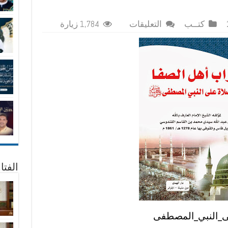
على
كتــب
التعليقات
1,784 زيارة
تحميل
كتاب
شراب
اهل
الصفا
فى
الصلاة
على
النبى
المصطفى
مغلقة
الفتا
ى_النبي_المصطفى