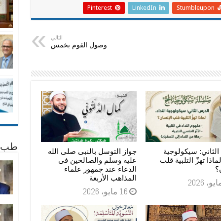
Pinterest
LinkedIn
Stumbleupon
التالي
وصول القوم بخمس
طب 
لثاني: سيكولوجية
جواز التوسل بالنبى صلى الله
لماذا تهزّ التلبية قلب
عليه وسلم والصالحين فى
؟
الدعاء عند جمهور علماء
المذاهب الأربعة
16 مايو، 2026