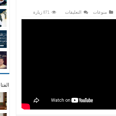
على
منوعات
التعليقات
871 زيارة
هل
الفتن
والإضطرابات
التى
نشهدها
مقدمة
لظهور
الإمام
المهدي
؟
مغلقة
الفتا