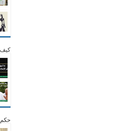
كيف 
حكم 