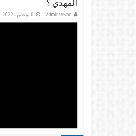
المهدي ؟
adminaswan
8 نوفمبر، 2022