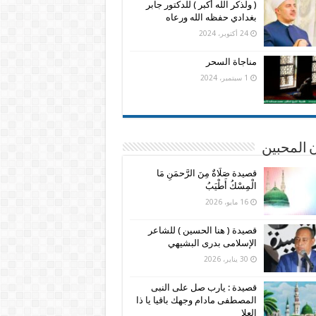
( ولذكر الله أكبر ) للدكتور جابر
بغدادي حفظه الله ورعاه
24 أكتوبر، 2024
مناجاة السحر
1 سبتمبر، 2024
 المحبين
قصيدة صَلَاةٌ مِنَ الرَّحمَنِ مَا
الْمِسْكُ أَطْيَبُ
16 مايو، 2026
قصيدة ( هنا الحسين ) للشاعر
الإسلامى بدرى البشيهي
30 يناير، 2026
قصيدة : يارب صل على النبى
المصطفى مادام وجهك باقيا يا ذا
العلا