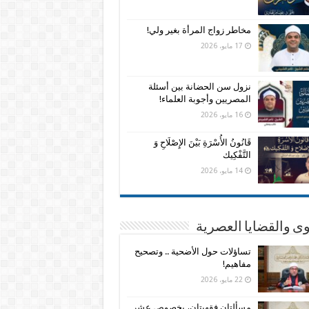
مخاطر زواج المرأة بغير ولي!
17 مايو، 2026
نزول سن الحضانة بين أسئلة
المصريين وأجوبة العلماء!
16 مايو، 2026
قَانُونُ الأُسْرَةِ بَيْنَ الإِصْلَاحِ وَ
التَّفْكِيك
14 مايو، 2026
وى والقضايا العصرية
تساؤلات حول الأضحية .. وتصحيح
مفاهيم!
22 مايو، 2026
مسألتان فقهيتان، بخصوص عشر