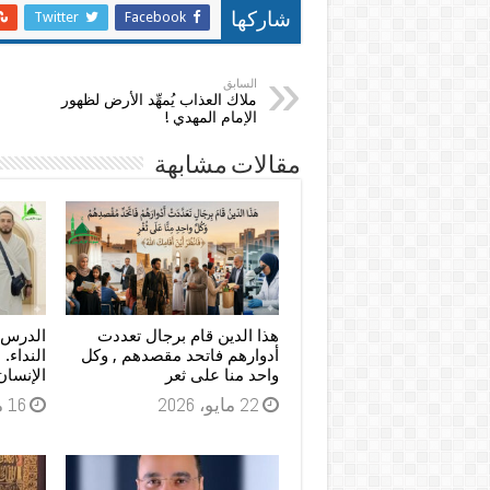
Twitter
Facebook
شاركها
السابق
ملاك العذاب يُمهِّد الأرض لظهور
الإمام المهدي !
مقالات مشابهة
هذا الدين قام برجال تعددت
الدرس ا
أدوارهم فاتحد مقصدهم , وكل
النداء. 
واحد منا على ثعر
الإنسان
22 مايو، 2026
16 مايو، 2026