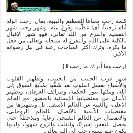
كلمة رجب معناها التعظيم والهيبة، يقال: رجب الولد
أباه ترجيباً، أى: عظَّمه وفَزِعَ منه، وشهر رجب شهر
التعظيم والفزع من الله تعالى، فهو شهر الإقبال
بالكلية على الله، والتفرغ له سبحانه وتعالى من فعل
ما يكره، وترك أكثر المباحات رغبة فى نيل رضوانه
الأكبر.
{رجب وما أدراك ما رجب !! }
شهر قرب الحبيب من الحبيب، وتطهير القلوب
والأشباح بغسل القلوب بعد شَقِّها بمُدْيَةِ الشوق إلى
الله، وملئها بنور الحكمة، وطرائف العرفان، وتطهير
الأبدان من مقتضياتها الإنسانية بالحضور مع العالم
الأعلى، والغيبة عن العالم الأسفل، بل وتطهيرها من
مقتضيات الآدمية بالاتصال بالعالم الروحانى،
والانفصال عن العالم الشبحى رعايةً وملاحظةً حتى
يحصل للنفس إسراءً، وللقلب والروح شهودٌ، ولديها
يكون علم نسبة رجب إلى الله تعالى.