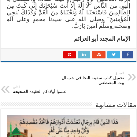
إلٰهي من النَّاسِ “لَّا إِلَهَ إِلَّا أَنتَ سُبْحَانَكَ إِنِّي كُنتُ مِنَ
الظَّالِمِينَ فَاسْتَجَبْنَا لَهُ وَنَجَّيْنَاهُ مِنَ الْغَمِّ وَكَذَلِكَ نُنجِي
الْمُؤْمِنِينَ” وصلى الله علىٰ سيدنا محمدٍ وعلى آلهِ
وصحبه ِوسلَّمَ آمينَ يَارَبَّ.
الإمام المجدد أبو العزائم
السابق
تحميل كتاب سفينة النجا فى حب ال
بيت المصطفى
التالي
علموا أولادكم العقيدة الصحيحة
مقالات مشابهة