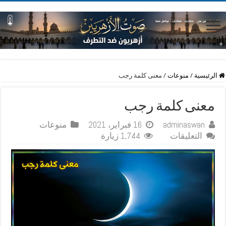
الرئيسية
/
منوعات
/
معنى كلمة رجب
معنى كلمة رجب
adminaswan
16 فبراير، 2021
منوعات
على
التعليقات
1,744 زيارة
معنى
كلمة
رجب
مغلقة