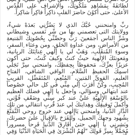
لطائفَهُ بِمَشَاهِدِ مَلَكُوتِكَ، والإشراف على القُدُسِ
الأعلىٰ، حتى أكوُنَ حاضرَ القلبِ ذاكِراً فاكِراً شاكِراً.
ربِّ وامنحنني حُبَّكَ الذي لا يَضُرُّنِي بَعدَهْ شيءٌ،
وولايتك التى تعصمني بها من شّرِ نَفسي وشيطاني
وشَرِّ الناس أجمَعينَ. رَبِّ وحصِّنِّي بِحُصُونِكَ المَنيعةِ
من الأمراض، ومن عداوةِ الخلقِ، ومن وعثاء ِالسفرِ،
وسوءِ المُنقَلَبِ، وَهَبْ لي يا إلٰهي عِنايَتَكَ الربانية،
ومَعونتَكَ الإلٰهية حيثُ كنتُ وكيفَ كُنتُ، حتى أكون
عزيزًا بعزِّكَ، مَحفوظاً بِحِفظِكَ، وامنحني سِرَّ تَجَلِّي
اسمِكَ الحفيظِ السَّلامِ، الواقي الشافي، الفتاحِ
العليمِ، القوىِّ المَتينِ، المُنْعِمِ، المُتَفَضِّلِ، القريبِ
المُجِيبِ، وكُنْ أَقرَبَ إلي مِنِّي في كل حالي خصُوصاً
عند ابتهالي وسؤالي، واجعل يا إلٰهي فضلك العظيم
بالوُسْعَةِ الإِلَٰهيَّةِ عليَّ عند كبر سِنِّي وضَعْفِ قُوَّتي،
وأكملَ تَوفيقِكَ وهِدايتكَ لي عندَ قُربِ انتقالي من تلك
الدَّارِ الدُّنيا، وامنحني يَاإِلٰهي عند خروج روحي التَّمَتُّعَ
بِشُهود وجهِكَ الجميل، والفَرَحَ بالإقبالِ علىٰ حضرتك،
وبَشِرنِي يا إلٰهي حتىٰ أُفَارِقَ الدُّنيا فَرِحاً مسروراً
مُجَمَّلاً بِسِرِّ قَولِكَ “لَهُمُ الْبُشْرَىٰ فِي الْحَيَاةِ الدُّنْيَا وَفِي