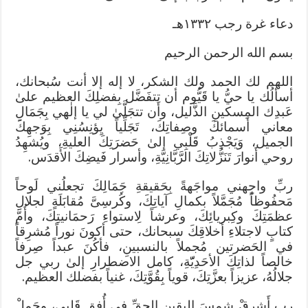
دعاء غرة رجب ١٣٣٢هـ
بسم الله الرحمن الرحيم
اللهم لك الحمد ولك الشكر، لا إله إلا أنت سُبحانك،
أسألُك يا حيُّ يا قَيُّوم أن تتفَضَّل بِفضلِكَ العظيم علىٰ
عَبدِك المِسكينِ الذَّليل، وأَن تتجَلَّىٰ لي يا إلٰهي بِجَمَالِ
معاني أسمائكَ وصِفاتِكَ، تَجَلِّياً يِؤنِسُنِي بِوَجهِكَ
الجميل، وَيَجْذِبُ قَلْبِي إلىٰ حَضرَتِكَ العليةِ، ويُشهِدُ
روحي أَنوارَ تَنَزُّلاتِكَ الرَّبَّانِيَّةِ، وأسرار فَيضِكَ الأَقدَس.
ربِّ واجِهني مواجَهةً بِحَقيقةِ جَمَالِكَ تجعلُني لَوحاً
مَحفُوظاً مُجَمَّلاً بكمالِ آياتِكَ، وكُرسِىَّ مُقابَلَةٍ لجلالِ
عظمَتِكَ وكِبريائِكَ، وعرشاً لِاستواءِ رَحمَانيتِكَ، وأُمَّ
كتابٍ لاجتلاءِ أخلاقِكَ سبحانك، حتى أكونَ نوراً مُشرِقاً
في الحَضرتين مُجملاً بالنسبينِ، فأكُنَ عبداً صِرفاً
خالصاً لذاتِكَ الأحَدِيّّةِ، كامل الاضطرارِ إلىٰ ربي جل
جلالُهُ، عزيزاً بعزَّتِكَ، قوياً بِقُوَّتِكَ، غنياً بفضلك العظيم.
رب أَشرِقْ شمسَ اليقينِ الحقِّ في أُفقِ قَلبي، وجَمِلْ