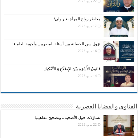
22 مايو، 2026
مخاطر زواج المرأة بغير ولي!
17 مايو، 2026
نزول سن الحضانة بين أسئلة المصريين وأجوبة العلماء!
16 مايو، 2026
قَانُونُ الأُسْرَةِ بَيْنَ الإِصْلَاحِ وَ التَّفْكِيك
14 مايو، 2026
الفتاوى والقضايا العصرية
تساؤلات حول الأضحية .. وتصحيح مفاهيم!
22 مايو، 2026