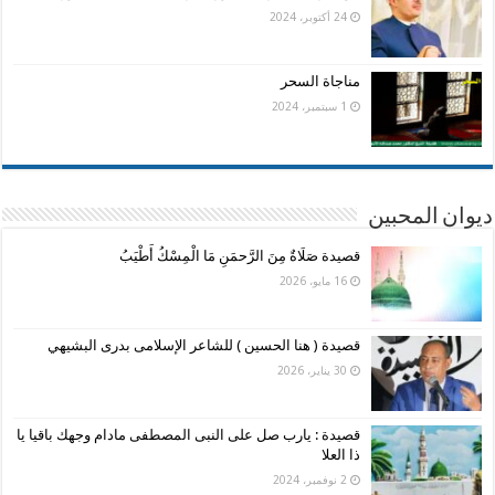
24 أكتوبر، 2024
مناجاة السحر
1 سبتمبر، 2024
ديوان المحبين
قصيدة صَلَاةٌ مِنَ الرَّحمَنِ مَا الْمِسْكُ أَطْيَبُ
16 مايو، 2026
قصيدة ( هنا الحسين ) للشاعر الإسلامى بدرى البشيهي
30 يناير، 2026
قصيدة : يارب صل على النبى المصطفى مادام وجهك باقيا يا
ذا العلا
2 نوفمبر، 2024