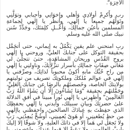
الْآخِرَةِ”.
رب وأَكرِمْ أولادِي وَأهلي وإِخوَانِي وأحبابي وتوَلَّنِي
وتَوَلَّهُم جميعاً يا إلٰهي، وانظُر يا إلٰهي لِجماعةِ
المسلمين بأعيُنِ جمالِكَ، وَأَعْــلِ كلِمَتَكَ، وجَدِّدْ سُنن
نبيك صلى الله عليه وسلم.
ربِ امنحني علم يقينٍ يَكْمُلُ به إيماني، حتى أتجَمَّل
بحقيقة التوكل على جنابكَ العليِّ، وروحني يا إلٰهي
بروحِ القُدُسِ وريحان المشاهَدةِ، حتىٰ تتجلَّىٰ لي
مَعَاني صِفَاتِ جمالِك بأسرار تنزُّلاَتِكَ، وناوِلنِي يا إلٰهي
من راحِ حُبِّكَ مابهِ أكونُ محبوباً لذاتِكَ، وصرِّفني يا
إلٰهي في عوالم مُلككَ وملكوتِكَ تصريف من توليتهم
بولايتكَ الخاصة، وخَصصتَهُم بالرضَا عن جنابك العَلِيِّ،
وجَمَّلتهُم بحقيقة “وَمَا تَشَاءُونَ إِلَّا أَن يَشَاءَ اللَّهُ رَبُّ
الْعَالَمِينَ” وأظهِرني يا إلٰهي نُوراً مبيناً في أُفقِ الدلالة
علىٰ حضرتِكَ وبيانِ سبيلك، وأيدني يا إلٰهي بحفظِكَ
الذي حفِظتَ بهِ عِبادَكَ الصالحينَ، واحفظني ياإلٰهي
من حظٍ يُطغينِي، أو هَوىً يُعمِينِي، أَوشُحٍّ يُبعِدُنِي، رَبِّ
ولا تَجعَل لي هَماً إلا في ذاتكَ العليةِ، ولا شوقًا إلا إليكَ
ياربَّ العالمين، ولا رَغبةً إلا فيما عندكَ، واعصمني يا