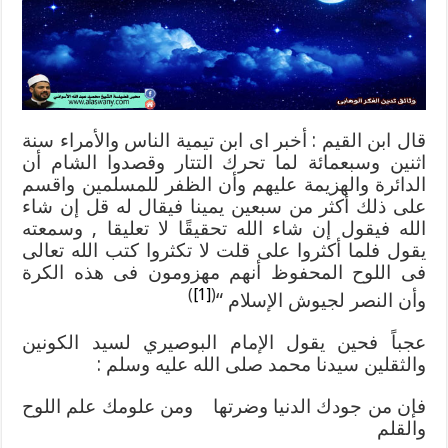
النظر
فى
اللوح
المحفوظ
!!
مغلقة
قال ابن القيم : أخبر اى ابن تيمية الناس والأمراء سنة
اثنين وسبعمائة لما تحرك التتار وقصدوا الشام أن
الدائرة والهزيمة عليهم وأن الظفر للمسلمين واقسم
على ذلك أكثر من سبعين يمينا فيقال له قل إن شاء
الله فيقول إن شاء الله تحقيقًا لا تعليقا , وسمعته
يقول فلما أكثروا على قلت لا تكثروا كتب الله تعالى
فى اللوح المحفوظ أنهم مهزومون فى هذه الكرة
)
[1]
(
وأن النصر لجيوش الإسلام “
عجباً فحين يقول الإمام البوصيري لسيد الكونين
والثقلين سيدنا محمد صلى الله عليه وسلم :
فإن من جودك الدنيا وضرتها ومن علومك علم اللوح
والقلم