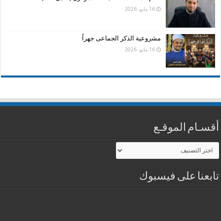
16 مايو، 2026
مشروعية الذكر الجماعى جهراً
16 مايو، 2026
أقسـام الموقـع
أقسـام
الموقـع
تابعنا على فيسبوك