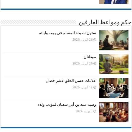
حكم ومواعظ العارفين
ستون نصيحة للمسلم في يومه وليلته
26 أبريل، 2026
موطنان
26 أبريل، 2026
علامات حسن الخلق عشر خصال
19 أبريل، 2026
وصية عتبة بن أبي سفيان لمؤدب ولده
8 يوليو، 2024