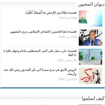
ديوان المحبين
قصيدة صَلَاةٌ مِنَ الرَّحمَنِ مَا الْمِسْكُ أَطْيَبُ
16 مايو، 2026
قصيدة ( هنا الحسين ) للشاعر الإسلامى بدرى البشيهي
30 يناير، 2026
قصيدة : يارب صل على النبى المصطفى مادام وجهك باقيا يا
ذا العلا
2 نوفمبر، 2024
الروض الأنيق في مدح سيدنا أبي بكر الصديق رضي الله عنه
وأرضاه
6 أكتوبر، 2024
كيف اسلموا