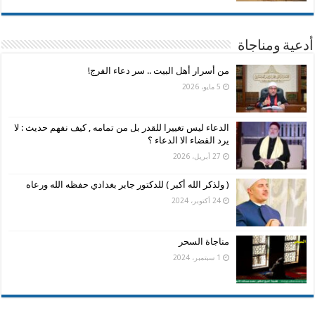
أدعية ومناجاة
من أسرار أهل البيت .. سر دعاء الفرج!
5 مايو، 2026
الدعاء ليس تغييرا للقدر بل من تمامه , كيف نفهم حديث : لا
يرد القضاء الا الدعاء ؟
27 أبريل، 2026
( ولذكر الله أكبر ) للدكتور جابر بغدادي حفظه الله ورعاه
24 أكتوبر، 2024
مناجاة السحر
1 سبتمبر، 2024