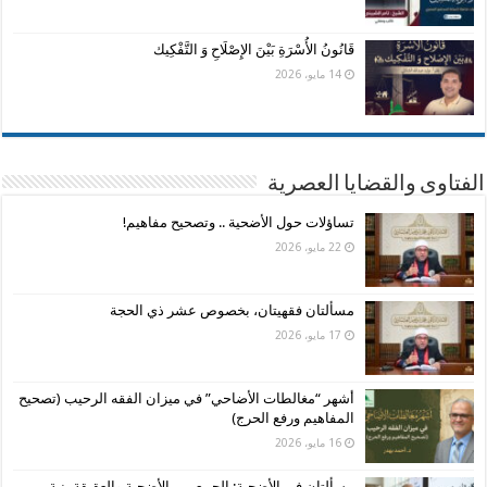
قَانُونُ الأُسْرَةِ بَيْنَ الإِصْلَاحِ وَ التَّفْكِيك
14 مايو، 2026
الفتاوى والقضايا العصرية
تساؤلات حول الأضحية .. وتصحيح مفاهيم!
22 مايو، 2026
مسألتان فقهيتان، بخصوص عشر ذي الحجة
17 مايو، 2026
أشهر “مغالطات الأضاحي” في ميزان الفقه الرحيب (تصحيح
المفاهيم ورفع الحرج)
16 مايو، 2026
مسألتان في الأضحية: الجمع بين الأضحية والعقيقة بنية