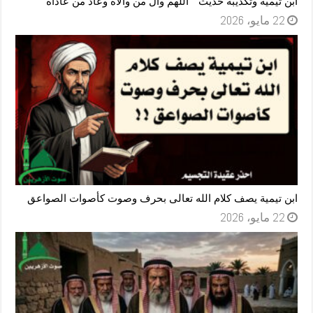
ابن تيمية وتكذيبه حديث ” اللهم وآل من والآه وعاد من عاداه “
22 مايو، 2026
ابن تيمية يصف كلام الله تعالى بحرف وصوت كأصوات الصواعق
22 مايو، 2026