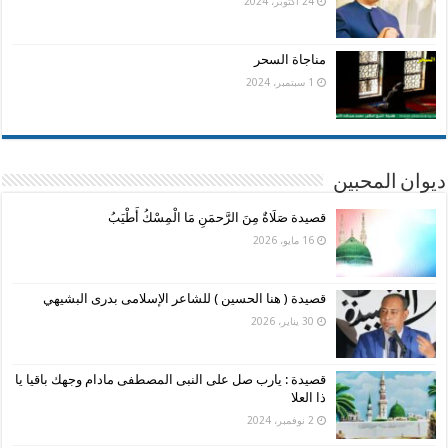
24 أكتوبر، 2024
مناجاة السحر
1 سبتمبر، 2024
ديوان المحبين
قصيدة صَلَاةٌ مِنَ الرَّحمَنِ مَا الْمِسْكُ أَطْيَبُ
16 مايو، 2026
قصيدة ( هنا الحسين ) للشاعر الإسلامى بدرى البشيهي
30 يناير، 2026
قصيدة : يارب صل على النبى المصطفى مادام وجهك باقيا يا
ذا العلا
2 نوفمبر، 2024