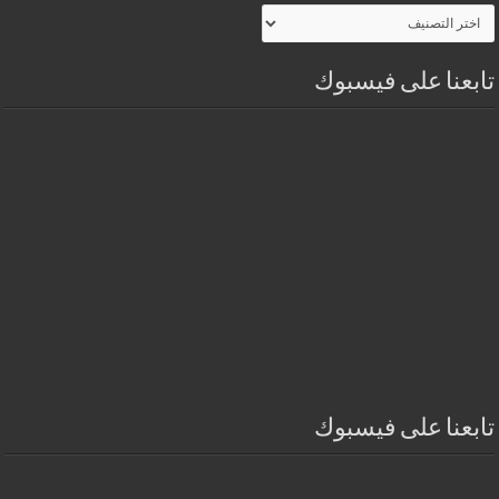
أقسـام
الموقـع
تابعنا على فيسبوك
تابعنا على فيسبوك