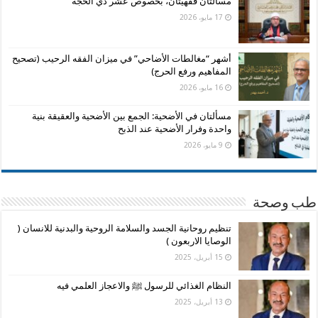
مسألتان فقهيتان، بخصوص عشر ذي الحجة
17 مايو، 2026
أشهر “مغالطات الأضاحي” في ميزان الفقه الرحيب (تصحيح
المفاهيم ورفع الحرج)
16 مايو، 2026
مسألتان في الأضحية: الجمع بين الأضحية والعقيقة بنية
واحدة وفرار الأضحية عند الذبح
9 مايو، 2026
طب وصحة
تنظيم روحانية الجسد والسلامة الروحية والبدنية للانسان (
الوصايا الاربعون )
15 أبريل، 2025
النظام الغذائي للرسول ﷺ والاعجاز العلمي فيه
13 أبريل، 2025