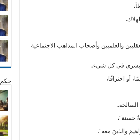
أ،
هلاك،
عقليين والعلميين وأصحاب المذاهب الاجتماعية
 البشري في كل شيء..
، أو احترافًا،
حكم 
 الصالحة..
ٌ حسنة”،
يمَ والذينَ معه”.