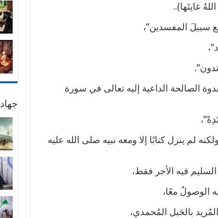
هُ غايتَها)..
َتَّبِع سبيلَ المفسدين”،
د”،
هتدون”.
قدوة الصالحة الداعية إليه تعالى في سورة
جهاد
دِهْ”،
ولكنه لم ينزل كتابًا إلا ومعه نبيه صلى الله عليه
السليم فيه الأجر فقط،
ه الوصولُ معًا،
المُريد بالحَبل المُحمدي،