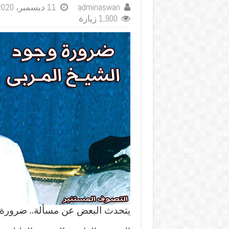
adminaswan
11 ديسمبر، 2020
1,900 زيارة
يتحدث البعض عن مسألة.. ضرورة و