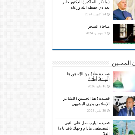
( ولذكر الله أكبر ) للدكتور جابر
بغدادي حفظه الله ورعاه
24 أكتوبر، 2024
مناجاة السحر
1 سبتمبر، 2024
 المحبين
قصيدة صَلَاةٌ مِنَ الرَّحمَنِ مَا
الْمِسْكُ أَطْيَبُ
16 مايو، 2026
قصيدة ( هنا الحسين ) للشاعر
الإسلامى بدرى البشيهي
30 يناير، 2026
قصيدة : يارب صل على النبى
المصطفى مادام وجهك باقيا يا ذا
العلا