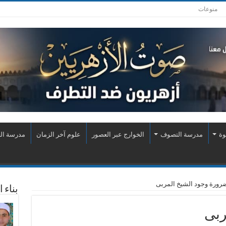
منوعات
وة
مدرسة التصوف
الخوارج عبر العصور
علوم آخر الزمان
مدرسة الع
رورة وجود الشيخ المربى
بناء 
ربى