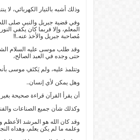
وذلك أشبه بالتيار الكهربائي، لا ينت
وفي قضية جبريل والنبي صلى الله 
المعلم، وإلا فربما كان يكفي النور
مُصاحبة جبريل والأخذ عنه..!!
وقد طلب موسى عليه السلام الشيخ
حتى وجده في العبد الصالح،
وتتلمذ عليه، ولم يَكتَفِ موسى بأنه ك
وهل يمكن لأي إنسان..
أن يقرأ القرآن قراءة صحيحة بغير
وكذلك شأن جميع الصناعات والفن
وقد كان الله هو المرشد الأعظم وا
وعلمه ما لم يكن يعلم، وهداه النج