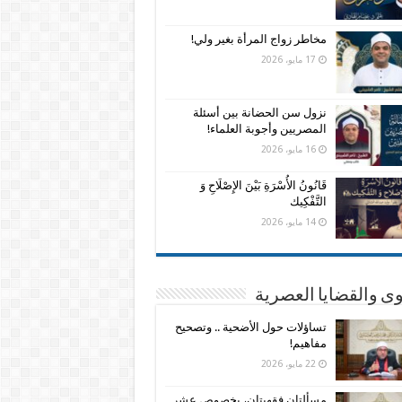
مخاطر زواج المرأة بغير ولي!
17 مايو، 2026
نزول سن الحضانة بين أسئلة
المصريين وأجوبة العلماء!
16 مايو، 2026
قَانُونُ الأُسْرَةِ بَيْنَ الإِصْلَاحِ وَ
التَّفْكِيك
14 مايو، 2026
وى والقضايا العصرية
تساؤلات حول الأضحية .. وتصحيح
مفاهيم!
22 مايو، 2026
مسألتان فقهيتان، بخصوص عشر