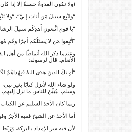
(ولا تكون القدوةُ حسنةً إلا إذا كان الل
“واتَّبِع سبيلَ مَن أنابَ إليَّ”، “ولا ت
“يا قومِ اتَّبعونِ أَهدِكُم سبيلَ الرشا
“اتَّبِعوا مَن لا يَسئَلُكم أجرًا وهُم مُ
وعندما ذكر الله أنماطًا من أهل ال
الأنعام.. قال لرسوله:
“أولئكَ الذينَ هَدَى اللهُ فَبِهُداهُمُ اقْتَ
ولو شاء الله لأنزل كتابًا بغير نبي، 
وسلم، ليُبَيِّنَ للناس ما نزل إليهم.
ربما كان الأخذ السليم عن الكتاب 
أما الأخذ عن الشيخ ففيه الأجرُ وفي
لأن فيه سِر الإمداد بالبركة، وَرَبْط 