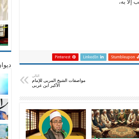
 إلا به،
Pinterest
LinkedIn
Stumbleupon
ديوان
التالي
مواصفات الشيخ المربى للإمام
الأكبر ابن عربى