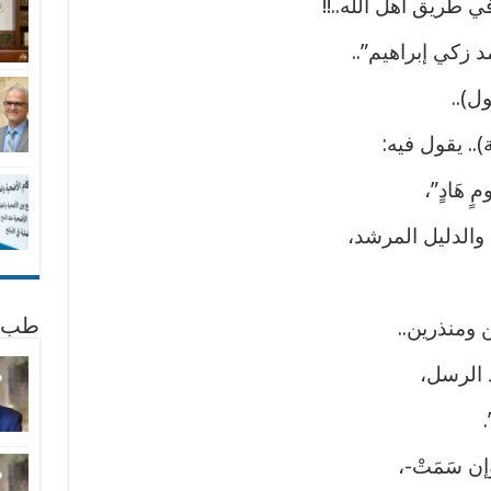
 في طريق أهل الله..!!
د زكي إبراهيم”..
ل)..
.. يقول فيه:
 هَادٍ”،
 والدليل المرشد،
ن ومنذرين..
طب 
د الرسل،
.
إن سَمَتْ-،