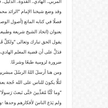
المربي.. الهادي.. القدوة.. الدليل..
وقد وضع شيخنا الإمام “الرائد محم
فصلًا في كتابه الماتع (أصول الوصو
بعنوان (اتخاذ الشيخ شريعة وطبيعة)
يقول الحق تبارك وتعالى “ولكلِّ قَومٍ
فدَلَّ على أن قضية المعلم الهادي،
ضرورة لزومية طبعًا وشرعًا.
ومن هنا أرسلَ اللهُ الرسُلَ مبشري
لئلَّا يكونَ للناس على الله حُجة بع
“وما كُنَّا مُعَذِّبينَ حَتَّى نَبعثَ رَسولَا”
ولم يَدَع الناسَ لأفكارهم وحدها -و