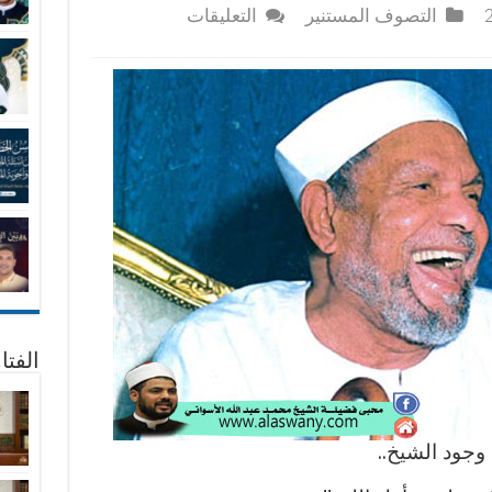
على
التصوف المستنير
التعليقات
ضرورة
وجود
الشيخ
المربى
مغلقة
الفتا
جود الشيخ..